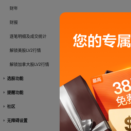
财年
财报
逐笔明细及成交统计
解锁美股LV2行情
解锁加拿大股LV2行情
选股功能
提醒功能
社区
无障碍设置