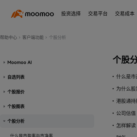
投资选择
交易平台
交易成本
帮助中心
客户端功能
个股分析
个股
Moomoo AI
什么是市
自选列表
为什么股
个股报价
港股通持
个股图表
公司估值
个股分析
怎样解读
什么是市盈率与市净率