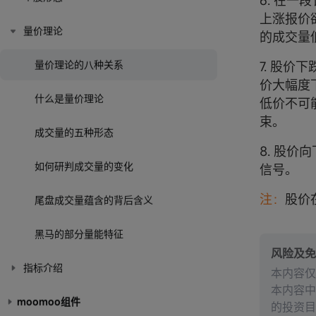
6. 在
上涨报价
量价理论
的成交量
量价理论的八种关系
7. 股
价大幅度
什么是量价理论
低价不可
束。
成交量的五种形态
8. 股
如何研判成交量的变化
信号。
注：
股价
尾盘成交量蕴含的背后含义
黑马的部分量能特征
风险及免
指标介绍
本内容仅
本内容中
moomoo组件
的投资目