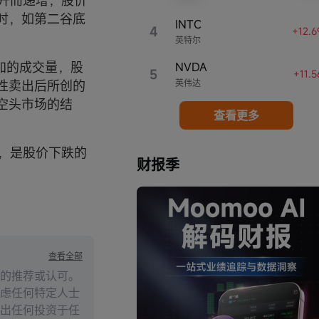
上升而递增，股价
时，如第二谷底
INTC
4
+12.
英特尔
加的成交量，股
NVDA
5
+11.
英伟达
性卖出后所创的
空头市场的结
查看更多
量，是股价下跌的
财报季
查看全部
的推荐或认可。
虑任何特定人士
出任何投资于任