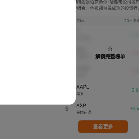
巴菲特的持股是伯克希尔·哈撒韦公司发
最新持股组合。他被视为最成功的投资者
一，买卖动作常向市场发出信号，影响整
业。
序号
代码
20日涨
C
-3.
花旗集团
BAC
+5.8
解锁完整榜单
美国银行
VRSN
+9.
威瑞信
AAPL
4
-0.
苹果
AXP
5
-2.
美国运通
查看更多