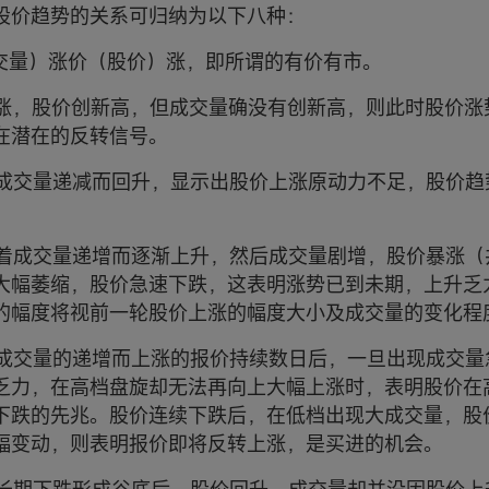
股价趋势的关系可归纳为以下八种：
（成交量）涨价（股价）涨，即所谓的有价有市。
涨价涨，股价创新高，但成交量确没有创新高，则此时股价
在潜在的反转信号。
价随成交量递减而回升，显示出股价上涨原动力不足，股价
价随着成交量递增而逐渐上升，然后成交量剧增，股价暴涨
大幅萎缩，股价急速下跌，这表明涨势已到未期，上升乏
的幅度将视前一轮股价上涨的幅度大小及成交量的变化程
价随成交量的递增而上涨的报价持续数日后，一旦出现成交
乏力，在高档盘旋却无法再向上大幅上涨时，表明股价在
下跌的先兆。股价连续下跌后，在低档出现大成交量，股
幅变动，则表明报价即将反转上涨，是买进的机会。