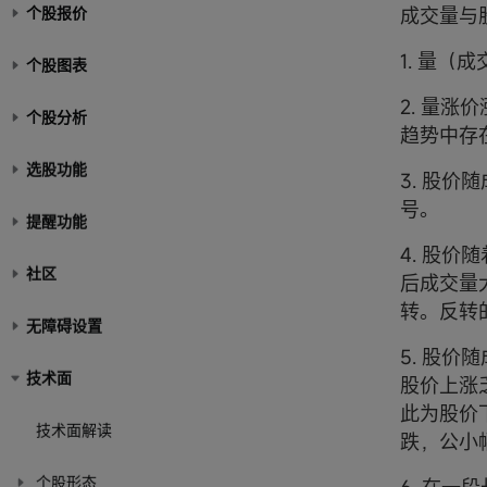
个股报价
成交量与
1. 量
个股图表
2. 量
个股分析
趋势中存
选股功能
3. 股
号。
提醒功能
4. 股
社区
后成交量
转。反转
无障碍设置
5. 股
技术面
股价上涨
此为股价
技术面解读
跌，公小
个股形态