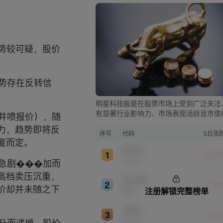
涨势较可疑，股价
趋势存在反转信
明星科技股是在股票市场上受到广泛关注
有显著行业影响力、市场表现活跃且市值
（井喷报价），随
较大的科技公司股票。这些公司往往在科
力，趋势即将反
新、市场份额、品牌知名度、盈利能力等
序号
代码
5日涨
度而定。
表现出色，是各自所属行业的领军者，对
SPCX
股市，特别是科技行业板块乃至全球经济
+22.8
SpaceX
量急剧���加而
显著影响。
高档卖压沉重，
QCOM
+13.
价却并未随之下
注册解锁完整榜单
高通
ORCL
+13.
甲骨文