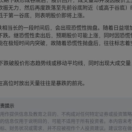
一段长期下跌形成谷底后，股价回升，成交量却并没因股价
欲振无力，然后再度跌落至先前谷底附近（或高于谷底）
低于第一谷底，则表明股价即将上涨。
价下跌相当长的一段时间后，会出现恐慌性抛盘。随着日益增
下跌。继恐慌性卖出后，预期股价可能上涨，同时因恐慌
能在极短时间内突破，故随着恐慌性抛盘后，往往标志着
价向下跌破股价形态趋势线或移动平均线，同时出现大成交
在高位时放出天量往往是暴跌的前兆。
责提示
用作提供信息及教育之目的，不构成对任何特定证券或投资策略
的信息仅用于说明目的，可能不适用于所有投资者。本内容未考
标、财务状况或需求，并不应被视作个人投资建议。建议您在做