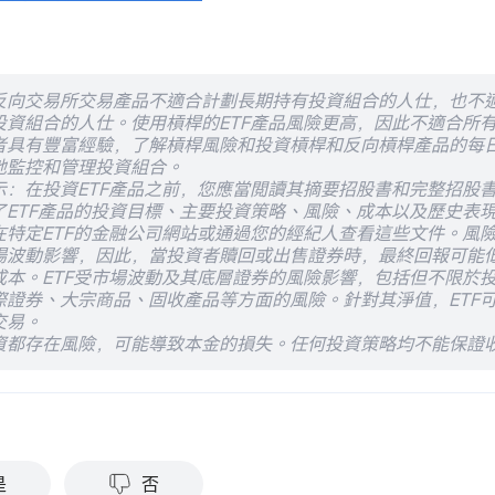
反向交易所交易產品不適合計劃長期持有投資組合的人仕，也不
投資組合的人仕。使用槓桿的ETF產品風險更高，因此不適合所
者具有豐富經驗，了解槓桿風險和投資槓桿和反向槓桿產品的每
地監控和管理投資組合。
示：在投資ETF產品之前，您應當閲讀其摘要招股書和完整招股
了ETF產品的投資目標、主要投資策略、風險、成本以及歷史表
在特定ETF的金融公司網站或通過您的經紀人查看這些文件。風
場波動影響，因此，當投資者贖回或出售證券時，最終回報可能
成本。ETF受市場波動及其底層證券的風險影響，包括但不限於
際證券、大宗商品、固收產品等方面的風險。針對其淨值，ETF
交易。
資都存在風險，可能導致本金的損失。任何投資策略均不能保證
？
是
否