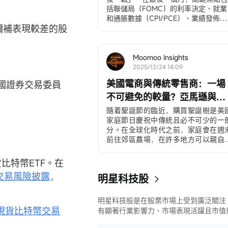
括聯儲局（FOMC）的利率決定、就業
和通脹數據（CPI/PCE）、業績發佈、
來彌補表現較差的股
$博通 (AVGO.US)$
和
$美光科技 
(MU.US)$
以及備受期待的「聖誕老人
彈」。
12月3日，ADP就業變動數據
Moomoo Insights
ADP私營部門就業數據...
2025/12/24 14:09
美國電商與傳統零售商：一場
國證券交易委員
不可避免的較量？亞馬遜與沃
爾瑪的對比
隨着聖誕節的臨近，購買聖誕樹是美
家庭節日慶祝中傳統且必不可少的一
分。在全球化時代之前，家庭會在週
前往郊區農場，在許多地方可以親自
選並砍伐樹木，從而營造一種家庭儀
感和傳統的體驗。在全球化的時代，
比特幣ETF。在
來越多的美國人...
交易風險披露
，
明星科技股
明星科技股是在股票市場上受到廣泛關注
現貨比特幣交易
有顯著行業影響力、市場表現活躍且市值
較大的科技公司股票。這些公司往往在科