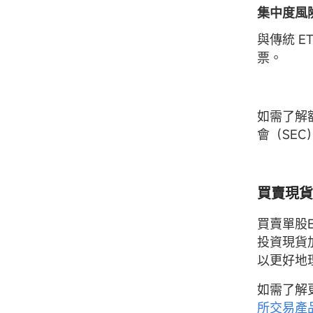
集中度風
與傳統 E
票。
如需了解
會（SEC
買賣現貨
買賣單股
投資現貨
以更好地
如需了解
所交易產品