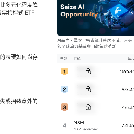
因此多元化程度降
票槓桿式 ETF
AI晶片、雲安全需求飆升熱度不減，未來
領全球算力基建與自動駕駛革新
內的表現如何尚存
序號
代碼
成
Sample Code
1596.
Sample Name
Sample Code
972.3
Sample Name
損失或招致意外的
Sample Code
476.3
Sample Name
NXPI
4
321.6
NXP Semiconductors