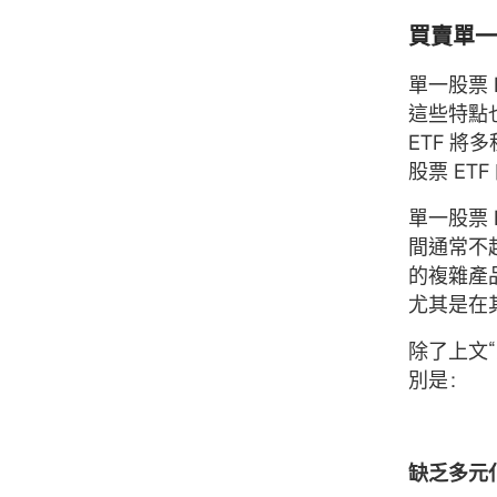
買賣單一
單一股票
這些特點也
ETF 
股票 E
單一股票
間通常不
的複雜產
尤其是在其
除了上文
別是：
缺乏多元