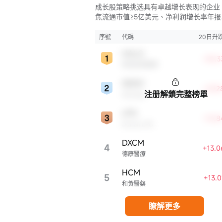
成长股策略挑选具有卓越增长表现的企业
焦流通市值≥5亿美元、净利润增长率年报
≥15%、毛利率≥50%、净资产收益率年报
≥15%且ROE同比增长率>50%的股票，
序號
代碼
20日升
找财务状况强劲且成长性极高的公司。
HALO
+35.3
奧洛茲美醫療
WDAY
+29.
注册解鎖完整榜單
Workday
LPG
+16.
Dorian LPG
DXCM
4
+13.
德康醫療
HCM
5
+13.
和黃醫藥
瞭解更多