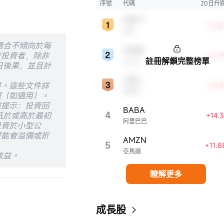
新、市場份額、品牌知名度、盈利能力等
序號
代碼
20日升
表現出色，是各自所屬行業的領軍者，對
MSFT
股市，特別是科技行業板塊乃至全球經濟
+29.
微軟
顯著影響。
適合不傾向於每
ADBE
有投資者，除非
+18.
註冊解鎖完整榜單
Adobe
日後果，並且計
CRM
書。這些文件詳
+18.
賽富時
現（如適用）。
險提示：投資回
BABA
4
低於或高於最初
+14.
阿里巴巴
投資於小型公
可能會溢價或折
AMZN
5
+11.
亞馬遜
收益。
瞭解更多
成長股