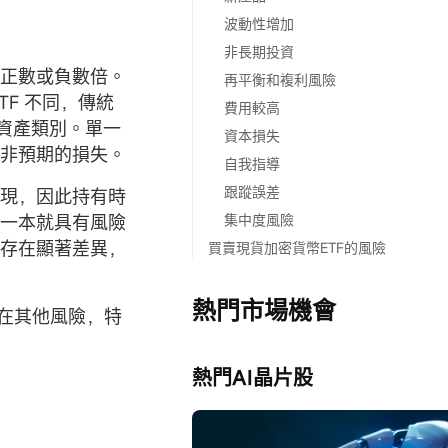
波動性增加
非長期投資
的正數或負數倍。
再平衡和複利風險
TF 不同，傳統
費用較高
或資產類別。單一
資本損失
致非預期的損失。
自我指導
跟蹤誤差
表現，因此持有時
這一本就具有風險
集中度風險
票存在顯著差異，
買賣現貨加密貨幣ETF的風險
熱門市場機會
存在其他風險，特
熱門AI晶片股