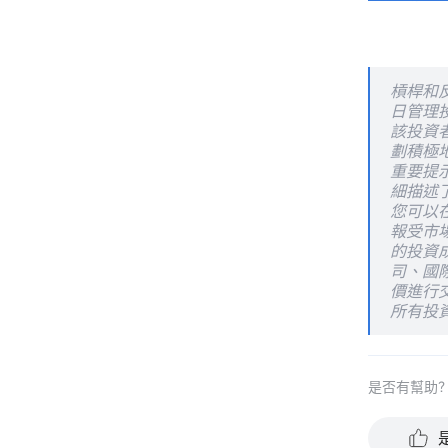
槓桿和
日管理
該投資
劃積極
重要提
細描述
您可以
報受市
的投資
司、國
價進行
所有投
是否有幫助