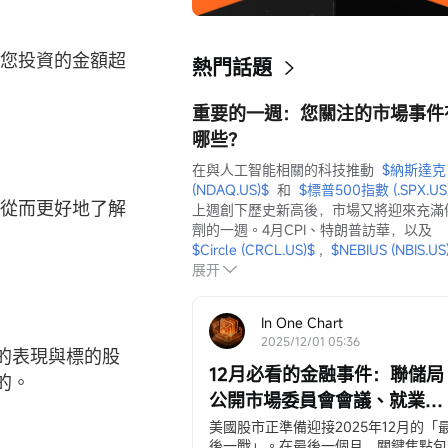
果您投資的金額超
熱門話題
重要的一週：您關注的市場事件
哪些？
在與人工智能相關的科技推動  
$納斯達克 
(NDAQ.US)$
  和  
$標普500指數 (.SPX.US
，從而更好地了解
上週創下歷史新高後，市場又將迎來充滿
劑的一週。4月CPI、特朗普訪華，以及  
$Circle (CRCL.US)$
 ,  
$NEBIUS (NBIS.US
展开
In One Chart
2025/12/01 05:36
F 的表現與標的股
12月必看的金融事件：聯儲局
的。
公開市場委員會會議、就業和
通脹數據、聖誕老人反彈等
美國股市正準備迎接2025年12月的「
後一戰」。在最後一個月，關鍵焦點包