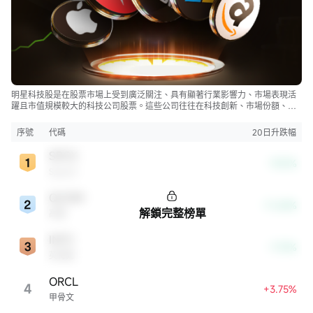
明星科技股是在股票市場上受到廣泛關注、具有顯著行業影響力、市場表現活
躍且市值規模較大的科技公司股票。這些公司往往在科技創新、市場份額、品
牌知名度、盈利能力等方面表現出色，是各自所屬行業的領軍者，對整個股
市，特別是科技行業板塊乃至全球經濟具有顯著影響。
序號
代碼
20日升跌幅
SPCX
-9.51%
SpaceX
QCOM
-11.65%
解鎖完整榜單
高通
INTC
-7.72%
英特爾
ORCL
4
+3.75%
甲骨文