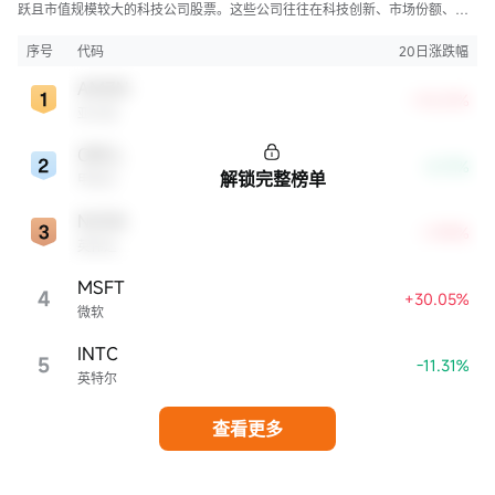
跃且市值规模较大的科技公司股票。这些公司往往在科技创新、市场份额、品
牌知名度、盈利能力等方面表现出色，是各自所属行业的领军者，对整个股
市，特别是科技行业板块乃至全球经济具有显著影响。
序号
代码
20日涨跌幅
AMZN
+10.21%
亚马逊
ORCL
-0.17%
解锁完整榜单
甲骨文
NVDA
+7.99%
英伟达
MSFT
4
+30.05%
微软
INTC
5
-11.31%
英特尔
查看更多