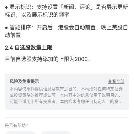
● 显示标识：支持设置「新闻、评论」是否展示更新
标识，以及展示标识的频率
● 智能排序：开启后，港股会自动前置，晚上美股自
动前置
2.4 自选股数量上限
目前自选股支持添加的上限为2000。
查看全部
风险及免责提示
本内容仅用作提供信息及教育之目的，不构成对任何特定证券
或投资策略的推荐或认可。本内容中的信息仅用于说明目的，
可能不适用于所有投资者。本内容未考虑任何特定人士的投资
目标、财务状况或需求，并不应被视作个人投资建议。建议您
在做出任何投资于任何资本市场产品的决定之前，应考虑您的
个人情况判断信息的适当性。过去的投资表现不能保证未来的
是否有帮助？
结果。投资涉及风险和损失本金的可能性。moomoo对上述内
容的真实性、完整性、准确性或对任何特定目的的时效性不做