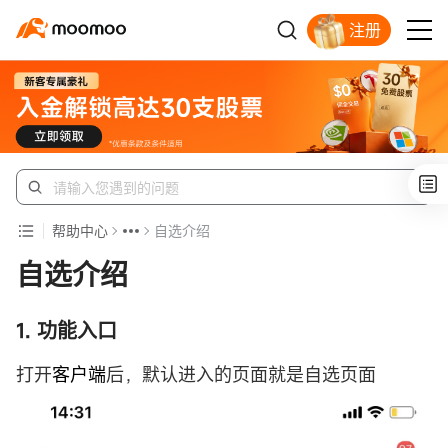
注册
新客福利待领取
帮助中心
自选介绍
自选介绍
1. 功能入口
打开
客户端
后，默认进入的页面就是自选页面