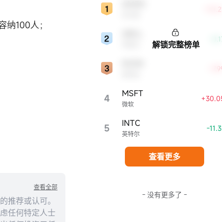
AMZN
股市，特别是科技行业板块乃至全球经济
+10.
亚马逊
显著影响。
容纳100人；
ORCL
-0.
解锁完整榜单
；
甲骨文
NVDA
；
+7.
英伟达
MSFT
4
+30.0
微软
INTC
5
-11.
英特尔
查看更多
查看全部
- 没有更多了 -
的推荐或认可。
虑任何特定人士