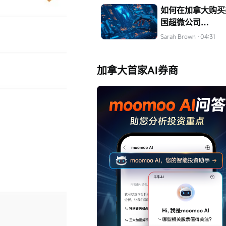
如何在加拿大购买
国超微公司
（AMD）的股票
Sarah Brown
·04:31
加拿大首家AI券商