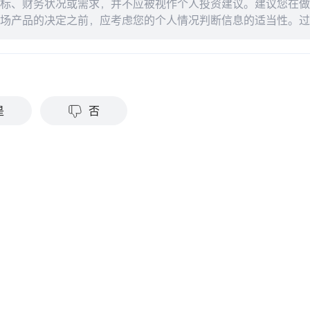
标、财务状况或需求，并不应被视作个人投资建议。建议您在做
场产品的决定之前，应考虑您的个人情况判断信息的适当性。过
来的结果。投资涉及风险和损失本金的可能性。moomoo对上
准确性或对任何特定目的的时效性不做任何陈述或保证。
？
是
否