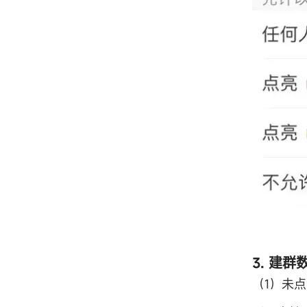
3. 建
（1）未