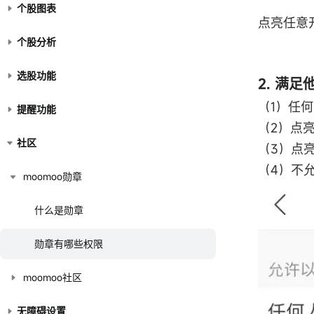
个股图表
点亮任意
个股分析
选股功能
2. 满
（1）任
提醒功能
（2）点
社区
（3）点
（4）不
moomoo勋章
什么是勋章
勋章有哪些权限
moomoo社区
无障碍设置