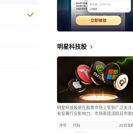
明星科技股
明星科技股是在股票市场上受到广泛关注
有显著行业影响力、市场表现活跃且市值
较大的科技公司股票。这些公司往往在科
；
新、市场份额、品牌知名度、盈利能力等
序号
代码
20日涨
表现出色，是各自所属行业的领军者，对