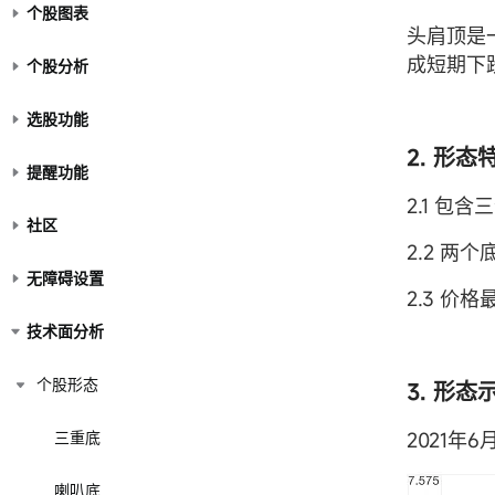
个股图表
头肩顶是
成短期下
个股分析
选股功能
2. 形态
提醒功能
2.1 包
社区
2.2 两
无障碍设置
2.3 价
技术面分析
个股形态
3. 形态
三重底
2021年
喇叭底