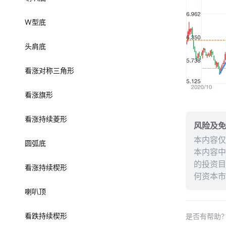
W型底
头肩底
看涨对称三角形
看涨旗形
看涨持续菱形
风险及免
本内容仅
圆弧底
本内容中
的投资目
看涨持续楔形
何资本市
能保证未
喇叭顶
完整性、
看跌持续楔形
是否有帮助