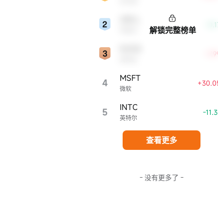
亚马逊
显著影响。
ORCL
-0.
解锁完整榜单
甲骨文
NVDA
+7.
英伟达
MSFT
4
+30.0
微软
INTC
5
-11.
英特尔
查看更多
- 没有更多了 -