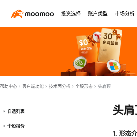
投资选择
账户类型
市场分析
帮助中心
客户端功能
技术面分析
个股形态
头肩顶
头肩
自选列表
个股报价
1. 形态