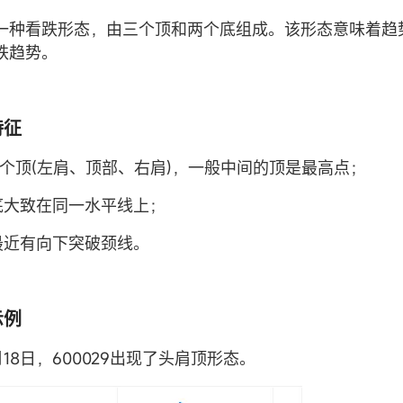
一种看跌形态，由三个顶和两个底组成。该形态意味着趋
跌趋势。
特征
含三个顶(左肩、顶部、右肩)，一般中间的顶是最高点；
个底大致在同一水平线上；
格最近有向下突破颈线。
示例
6月18日，600029出现了头肩顶形态。