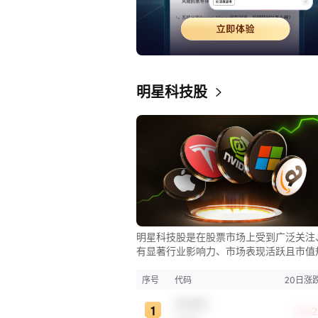
明星科技股
明星科技股是在股票市场上受到广泛关注
有显著行业影响力、市场表现活跃且市值
较大的科技公司股票。这些公司往往在科
新、市场份额、品牌知名度、盈利能力等
序号
代码
20日涨
表现出色，是各自所属行业的领军者，对
AMZN
股市，特别是科技行业板块乃至全球经济
+10.