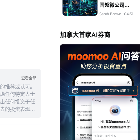
国超微公司
（AMD）的股票
Sarah Brown
·04:31
加拿大首家AI券商
查看全部
的推荐或认可。
虑任何特定人士
出任何投资于任
去的投资表现不
述内容的真实性、