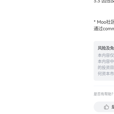
3.3 因违
* Mo
通过comm
风险及免
本内容仅
本内容中
的投资目
何资本市
能保证未
完整性、
是否有帮助