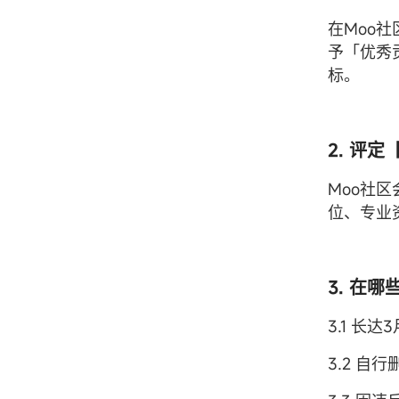
在Moo
予「优秀
标。
2. 评
Moo社
位、专业
3. 在
3.1 
3.2 