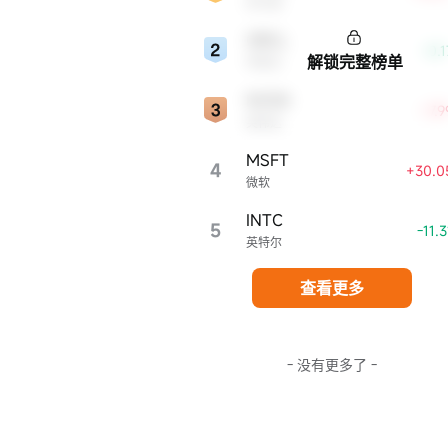
亚马逊
显著影响。
ORCL
-0.
解锁完整榜单
甲骨文
NVDA
+7.
英伟达
MSFT
4
+30.0
微软
INTC
5
-11.
英特尔
查看更多
- 没有更多了 -