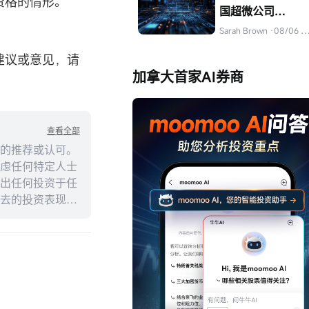
资格的情形。
国超微公司
（AMD）的股票
Sarah Brown
·08/06 04:32
建议或意见，请
加拿大首家AI券商
查看全部
的推荐或认可。
虑任何特定人士
出任何投资于任
去的投资表现不
述内容的真实性、