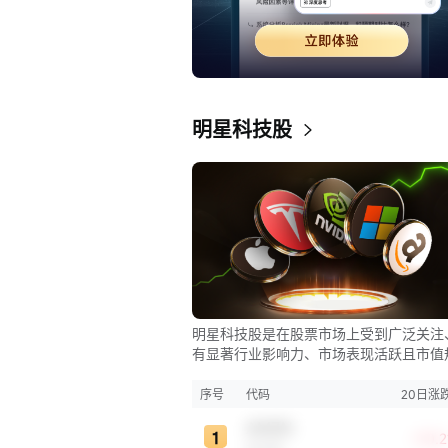
明星科技股
明星科技股是在股票市场上受到广泛关注
有显著行业影响力、市场表现活跃且市值
较大的科技公司股票。这些公司往往在科
新、市场份额、品牌知名度、盈利能力等
序号
代码
20日涨
表现出色，是各自所属行业的领军者，对
AMZN
股市，特别是科技行业板块乃至全球经济
+10.