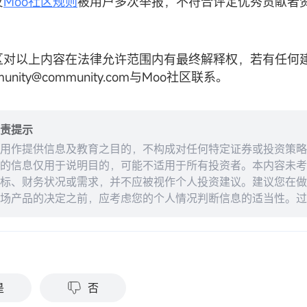
反
Moo社区规则
被用户多次举报，不符合评定优秀贡献者
o社区对以上内容在法律允许范围内有最终解释权，若有任何
unity@community.com与Moo社区联系。
责提示
用作提供信息及教育之目的，不构成对任何特定证券或投资策略
的信息仅用于说明目的，可能不适用于所有投资者。本内容未考
标、财务状况或需求，并不应被视作个人投资建议。建议您在做
场产品的决定之前，应考虑您的个人情况判断信息的适当性。过
来的结果。投资涉及风险和损失本金的可能性。moomoo对上
准确性或对任何特定目的的时效性不做任何陈述或保证。
？
是
否