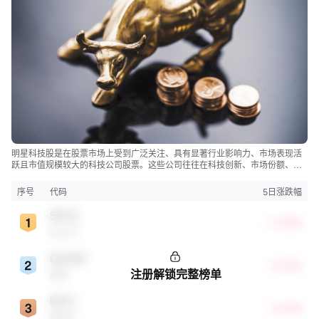
明星科技股是在股票市场上受到广泛关注、具有显著行业影响力、市场表现活
跃且市值规模较大的科技公司股票。这些公司往往在科技创新、市场份额、品
牌知名度、盈利能力等方面表现出色，是各自所属行业的领军者，对整个股
市，特别是科技行业板块乃至全球经济具有显著影响。
序号
代码
5日涨跌幅
SPCX
+17.58%
SpaceX
QCOM
+8.43%
注册解锁完整榜单
高通
INTC
+8.34%
英特尔