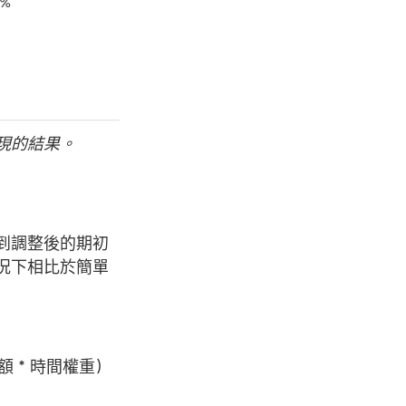
2%
現的結果。
到調整後的期初
況下相比於簡單
 * 時間權重）