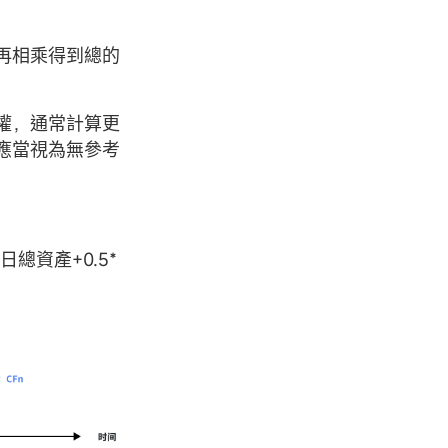
再相乘得到總的
權，通常計算更
應當視為無參考
日總資產+0.5*