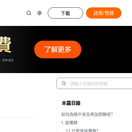
註冊/登錄
下載
本篇目錄
如何為賬戶安全再加把鎖呢？
1. 設備鎖
1.1 什麼是設備鎖？