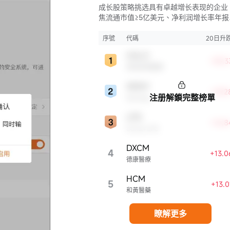
成长股策略挑选具有卓越增长表现的企业
焦流通市值≥5亿美元、净利润增长率年报
≥15%、毛利率≥50%、净资产收益率年报
≥15%且ROE同比增长率>50%的股票，
序號
代碼
20日升
找财务状况强劲且成长性极高的公司。
HALO
+35.3
奧洛茲美醫療
WDAY
+29.
注册解鎖完整榜單
Workday
LPG
+16.
Dorian LPG
DXCM
4
+13.
德康醫療
HCM
5
+13.
和黃醫藥
瞭解更多