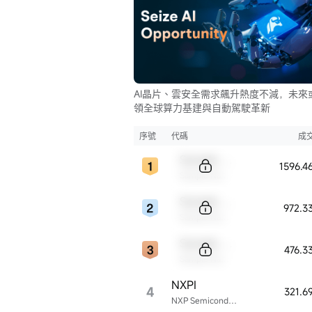
AI晶片、雲安全需求飆升熱度不減，未來
領全球算力基建與自動駕駛革新
序號
代碼
成
Sample Code
1596.
Sample Name
Sample Code
972.3
Sample Name
Sample Code
476.3
Sample Name
NXPI
4
321.6
NXP Semiconductors