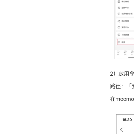
2）啟用
路徑：「我
在moo