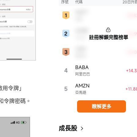
新、市場份額、品牌知名度、盈利能力等
序號
代碼
20日升
表現出色，是各自所屬行業的領軍者，對
MSFT
股市，特別是科技行業板塊乃至全球經濟
+29.
微軟
顯著影響。
ADBE
+18.
註冊解鎖完整榜單
Adobe
CRM
+18.
賽富時
BABA
4
+14.
阿里巴巴
AMZN
啟用令牌」
5
+11.
亞馬遜
和令牌密碼。
瞭解更多
成長股