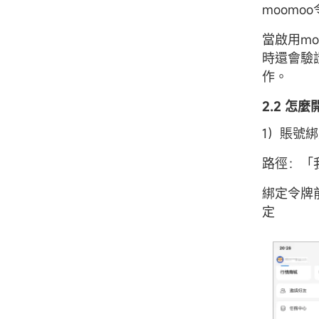
moom
當啟用m
時還會驗
作。
2.2 怎
1）賬號
路徑：「我
綁定令牌
定