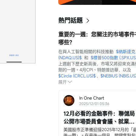
熱門話題
重要的一週：您關注的市場事件
哪些？
在與人工智能相關的科技推動  
$納斯達克 
(NDAQ.US)$
  和  
$標普500指數 (.SPX.US
上週創下歷史新高後，市場又將迎來充滿
劑的一週。4月CPI、特朗普訪華，以及  
$Circle (CRCL.US)$
 ,  
$NEBIUS (NBIS.US
展开
In One Chart
2025/12/01 05:36
12月必看的金融事件：聯儲局
公開市場委員會會議、就業和
通脹數據、聖誕老人反彈等
美國股市正準備迎接2025年12月的「
後一戰」。在最後一個月，關鍵焦點包