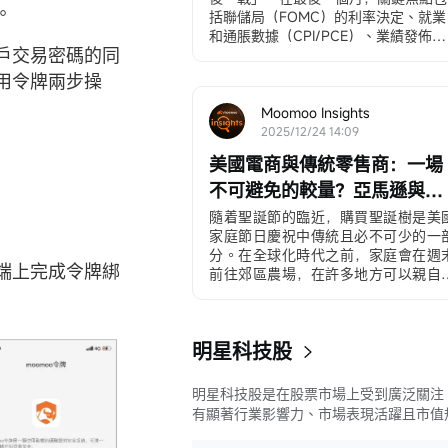
。
括聯儲局（FOMC）的利率決定、就業
和通脹數據（CPI/PCE）、業績發佈、
客戶交易密碼的同
$博通 (AVGO.US)$
和
$美光科技 
(MU.US)$
以及備受期待的「聖誕老人
用令牌兩步操
彈」。
12月3日，ADP就業變動數據
Moomoo Insights
ADP私營部門就業數據...
2025/12/24 14:09
美國電商與傳統零售商：一場
不可避免的較量？亞馬遜與沃
爾瑪的對比
隨着聖誕節的臨近，購買聖誕樹是美
家庭節日慶祝中傳統且必不可少的一
分。在全球化時代之前，家庭會在週
動端上完成令牌綁
前往郊區農場，在許多地方可以親自
選並砍伐樹木，從而營造一種家庭儀
感和傳統的體驗。在全球化的時代，
來越多的美國人...
明星科技股
明星科技股是在股票市場上受到廣泛關注
有顯著行業影響力、市場表現活躍且市值
較大的科技公司股票。這些公司往往在科