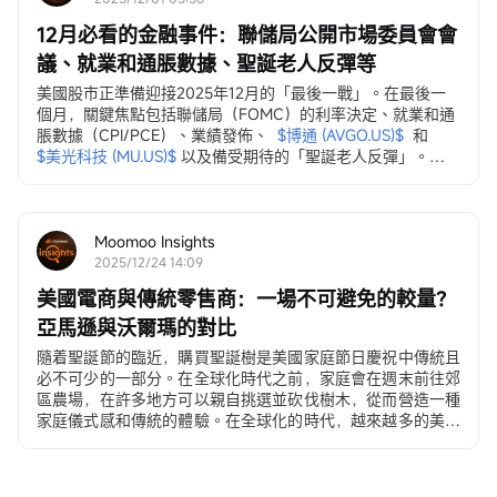
12月必看的金融事件：聯儲局公開市場委員會會
議、就業和通脹數據、聖誕老人反彈等
美國股市正準備迎接2025年12月的「最後一戰」。在最後一
個月，關鍵焦點包括聯儲局（FOMC）的利率決定、就業和通
脹數據（CPI/PCE）、業績發佈、
$博通 (AVGO.US)$
和
$美光科技 (MU.US)$
以及備受期待的「聖誕老人反彈」。
12月3日，ADP就業變動數據
ADP私營部門就業數據...
Moomoo Insights
2025/12/24 14:09
美國電商與傳統零售商：一場不可避免的較量？
亞馬遜與沃爾瑪的對比
隨着聖誕節的臨近，購買聖誕樹是美國家庭節日慶祝中傳統且
必不可少的一部分。在全球化時代之前，家庭會在週末前往郊
區農場，在許多地方可以親自挑選並砍伐樹木，從而營造一種
家庭儀式感和傳統的體驗。在全球化的時代，越來越多的美國
人...