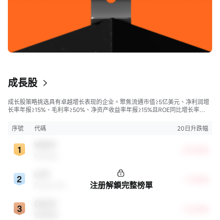
成長股
成长股策略挑选具有卓越增长表现的企业。聚焦流通市值≥5亿美元、净利润增
长率年报≥15%、毛利率≥50%、净资产收益率年报≥15%且ROE同比增长率
>50%的股票，旨在寻找财务状况强劲且成长性极高的公司。
序號
代碼
20日升跌幅
WDAY
+23.06%
Workday
LPG
+17.42%
注册解鎖完整榜單
Dorian LPG
DXCM
+13.69%
德康醫療