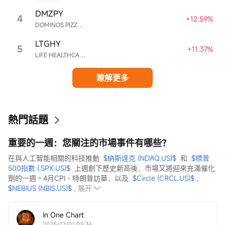
DMZPY
4
+12.59%
DOMINOS PIZZA ENTERPRISES LIMITED UNSP ADR EACH REPR 0.5 ORD SHS
LTGHY
5
+11.37%
LIFE HEALTHCARE GROUP HOLDINGS UNSPON ADR EA REPR 4 ORD ZAR0.00
瞭解更多
熱門話題
重要的一週：您關注的市場事件有哪些？
在與人工智能相關的科技推動  
$納斯達克 (NDAQ.US)$
  和  
$標普
500指數 (.SPX.US)$
  上週創下歷史新高後，市場又將迎來充滿催化
劑的一週。4月CPI、特朗普訪華，以及  
$Circle (CRCL.US)$
 ,  
$NEBIUS (NBIS.US)$
 ,
展开
In One Chart
2025/12/01 05:36