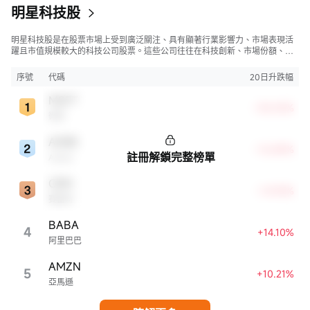
明星科技股
明星科技股是在股票市場上受到廣泛關注、具有顯著行業影響力、市場表現活
躍且市值規模較大的科技公司股票。這些公司往往在科技創新、市場份額、品
牌知名度、盈利能力等方面表現出色，是各自所屬行業的領軍者，對整個股
市，特別是科技行業板塊乃至全球經濟具有顯著影響。
序號
代碼
20日升跌幅
MSFT
+30.05%
微軟
ADBE
+16.88%
註冊解鎖完整榜單
Adobe
CRM
+14.94%
賽富時
BABA
4
+14.10%
阿里巴巴
AMZN
5
+10.21%
亞馬遜