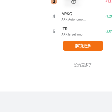
+1.
Sample Name
ARKQ
4
-1.
ARK Autonomous Technology & Robotics ETF
IZRL
5
-3.
ARK Israel Innovative Technology ETF
解锁更多
- 没有更多了 -