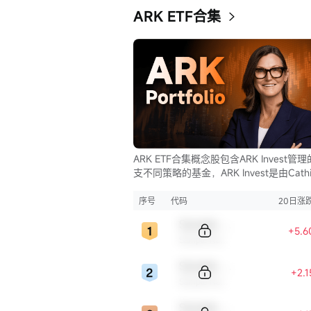
ARK ETF合集
ARK ETF合集概念股包含ARK Invest管
支不同策略的基金，ARK Invest是由Cathi
Wood创立的投资公司。
序号
代码
20日涨
Sample Code
+5.6
Sample Name
立即开户
Sample Code
+2.
Sample Name
Sample Code