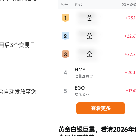
序号
代码
20日涨
Sample Code
+23.
Sample Name
Sample Code
+22.
Sample Name
用后3个交易日
Sample Code
+22.
Sample Name
HMY
4
+20.
哈莫尼黄金
EGO
5
+17.
会自动发放至您
埃氏金业
查看更多
黄金白银巨震，看清2026年