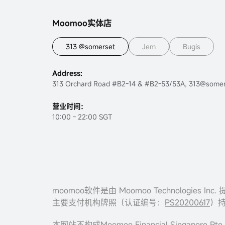
认购NOONTALK MEDIA IPO，必得现金
Moomoo实体店
券！
313 @somerset
Jem
Bugis
CapitaStar & Moomoo SG - Dec 2022
Address:
Take Charge of Your Future Instagram
313 Orchard Road #B2-14 & #B2-53/53A, 313@somer
Contest Terms & Conditions Official - Feb
2023
营业时间：
10:00 - 22:00 SGT
Moomoo Exclusive Referral Program T&C
- April to May 2023
Moomoo新人大礼包 - 23年7月到8月
迎接国庆58周年，邀您享30天5.8%年化收
益-2023年7月到8月
moomoo软件是由 Moomoo Technolog
主要支付机构牌照（认证编号：
PS20200617
）持
Exclusive Gifts from moo to you!！-
August 2023
本网站不构成Moomoo Financial Sing