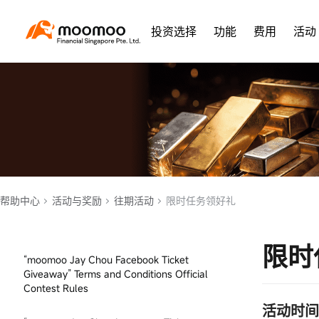
定投理财活动
投资选择
功能
费用
活动
2022年5月转仓活动，最高奖励S＄3,500
新客限时福利
基金大闯关，瓜分5000新元现金
Limited Time Event—Coupon Distribution
for NIO SGX Listing
“moomoo Jay Chou Telegram Ticket
帮助中心
活动与奖励
往期活动
限时任务领好礼
Giveaway” Terms and Conditions Official
Contest Rules
限时
“moomoo Jay Chou Facebook Ticket
Giveaway” Terms and Conditions Official
Contest Rules
活动时间