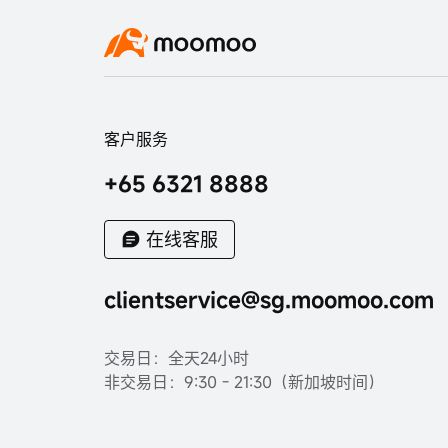
2022年秋季投资策略会
SG10周年美股模拟交易大赛
Children's Day Fun Pack Giveaway
客户服务
“Fight Inflation Social Media Giveaway”
Terms & Conditions Official
+65 6321 8888
UOBAM Ping An ChiNext ETF 活动
在线客服
"Roller-Coaster Session, Should I Buy US
Stocks Now or Wait?" Campaign T&Cs
clientservice@sg.moomoo.com
分享领固定5%年化收益
交易日：全天24小时
非交易日：9:30 - 21:30（新加坡时间）
7月至10月moomoo 新人大礼包
7月至10月moomoo 学生新人大礼包