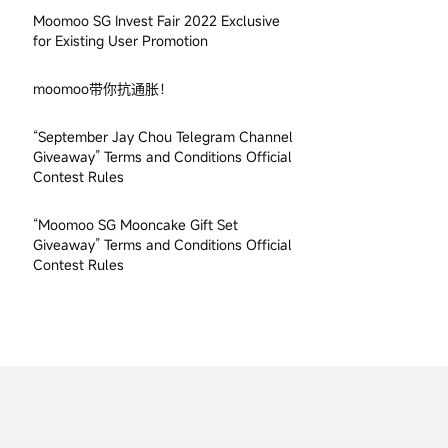
Moomoo SG Invest Fair 2022 Exclusive
for Existing User Promotion
moomoo带你抗通胀！
“September Jay Chou Telegram Channel
Giveaway” Terms and Conditions Official
Contest Rules
“Moomoo SG Mooncake Gift Set
Giveaway” Terms and Conditions Official
Contest Rules
Moomoo SG Roadshow
【分享最高赢S$60】活动规则
理财宝箱挑战赛