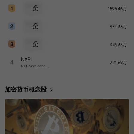
Sample Code
1596.46万
Sample Name
Sample Code
972.33万
Sample Name
Sample Code
476.33万
Sample Name
NXPI
4
321.69万
NXP Semiconductors
加密货币概念股