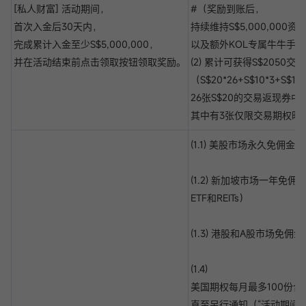
[私人财富] 活动期间，
#（奖励到账后，
首次入金后30天内，
持续维持S$5,000,000
完成累计入金至少S$5,000,000，
以及额外KOL专属牛牛手办
并在活动结束前点击领取按钮领取奖励。
(2) 累计可获得S$2050交
（S$20*26+S$10*3+S$10
26张S$20的交易返现券中
其中有3张仅限交易期权时
(1.1) 美股市场永久免佣金交
(1.2) 新加坡市场一年免
ETF和REITs）
(1.3) 港股和A股市场免佣金
(1.4)
美国期权每月最多100份合
直至另行通知（“活动期间”