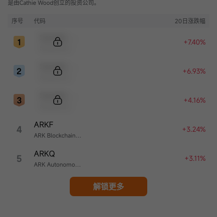
是由Cathie Wood创立的投资公司。
序号
代码
20日涨跌幅
Sample Code
+7.40%
Sample Name
Sample Code
+6.93%
Sample Name
Sample Code
+4.16%
Sample Name
ARKF
4
+3.24%
ARK Blockchain & Fintech Innovation ETF
ARKQ
5
+3.11%
ARK Autonomous Technology & Robotics ETF
解锁更多