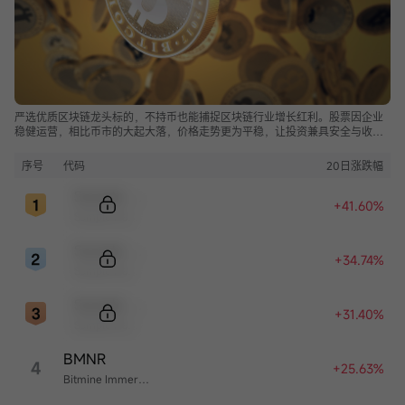
严选优质区块链龙头标的，不持币也能捕捉区块链行业增长红利。股票因企业
稳健运营，相比币市的大起大落，价格走势更为平稳，让投资兼具安全与收
益。
序号
代码
20日涨跌幅
Sample Code
+41.60%
Sample Name
Sample Code
+34.74%
Sample Name
Sample Code
+31.40%
Sample Name
BMNR
4
+25.63%
Bitmine Immersion Technologies