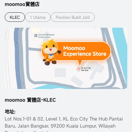
moomoo實體店
KLEC
1 Utama
Pavilion Bukit Jalil
moomoo 實體店-KLEC
地址:
Lot Nos.1-01 & 02, Level 1, KL Eco City The Hub Pantai
Baru, Jalan Bangsar, 59200 Kuala Lumpur, Wilayah