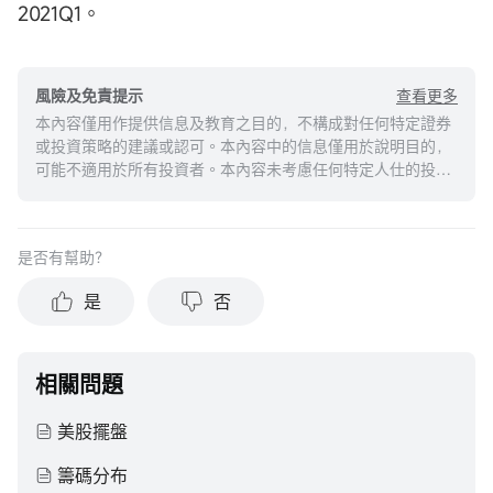
2021Q1。
查看更多
風險及免責提示
本內容僅用作提供信息及教育之目的，不構成對任何特定證券
或投資策略的建議或認可。本內容中的信息僅用於說明目的，
可能不適用於所有投資者。本內容未考慮任何特定人仕的投資
目標、財務狀況或需求，並不應被視作個人投資建議。建議您
在做出任何投資於任何資本市場產品的決定之前，應考慮您的
個人情況判斷信息的適當性。過去的投資表現不能保證未來的
是否有幫助？
結果。投資涉及風險和損失本金的可能性。moomoo對上述內
容的真實性、完整性、準確性或對任何特定目的的時效性不做
是
否
任何陳述或保證。
相關問題
美股擺盤
籌碼分布