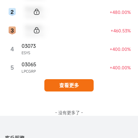
Sample Code
+480.00%
Sample Name
Sample Code
+460.53%
Sample Name
03073
4
+400.00%
ESYS
03065
5
+400.00%
LPCGRP
查看更多
- 没有更多了 -