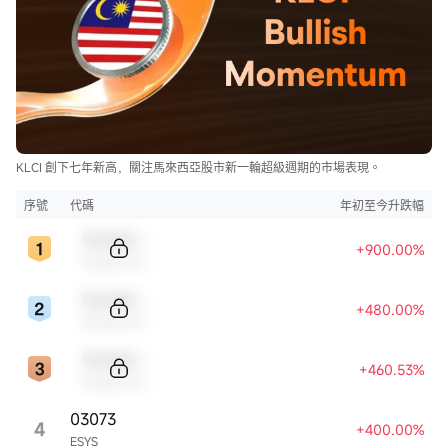
KLCI 創下七年新高，關注馬來西亞股市新一輪超級週期的市場表現。
序號
代碼
年初至今升跌幅
Sample Code
+900.00%
Sample Name
Sample Code
+480.00%
Sample Name
Sample Code
+460.53%
Sample Name
03073
4
+400.00%
ESYS