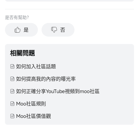
在做出任何投資於任何資本市場產品的決定之前，應考慮您的
個人情況判斷信息的適當性。過去的投資表現不能保證未來的
是否有幫助？
結果。投資涉及風險和損失本金的可能性。moomoo對上述內
容的真實性、完整性、準確性或對任何特定目的的時效性不做
是
否
任何陳述或保證。
相關問題
如何加入社區話題
如何提高我的內容的曝光率
如何正確分享YouTube視頻到moo社區
Moo社區規則
Moo社區價值觀