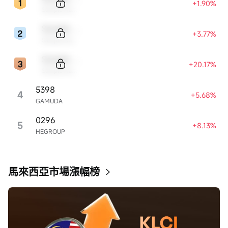
+1.90%
Sample Name
Sample Code
+3.77%
Sample Name
Sample Code
+20.17%
Sample Name
5398
4
+5.68%
GAMUDA
0296
5
+8.13%
HEGROUP
馬來西亞市場漲幅榜