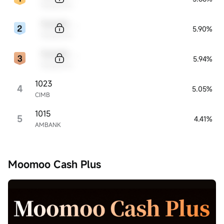
Sample Name
Sample Code
5.90%
Sample Name
Sample Code
5.94%
Sample Name
1023
4
5.05%
CIMB
1015
5
4.41%
AMBANK
Moomoo Cash Plus