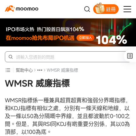
註冊
開戶入金領蘋果股票
幫助中心
WMSR 威廉指標
WMSR 威廉指標
WMSR指標係一種兼具超買超賣和強弱分界嘅指標，
和KDJ指標有相似之處，分別有一條天線和地線，以
及一條以50為分隔嘅中界線，並且都波動於0-100之
間。但是，其與RSI同KDJ有啲重要分別係，其以0為
頂部，以100為底。