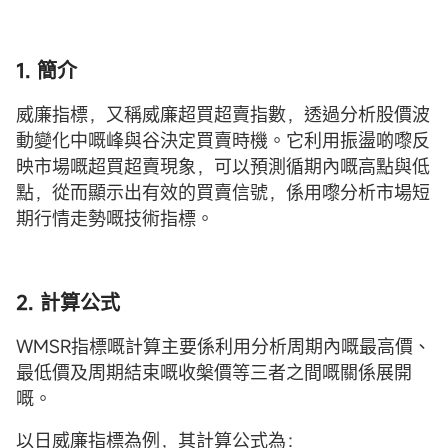
1. 簡介
威廉指標，又稱威廉超買超賣指數，透過分析股價波
動變化中嘅峰與谷決定買賣時機。它利用振盪啲嚟反
映市場嘅超買超賣現象，可以預測循期內嘅高點與低
點，從而顯示出有效的買賣信號，係用嚟分析市場短
期行情走勢嘅技術指標。
2. 計算公式
WMSR指標嘅計算主要係利用分析周期內嘅最高價、
最低價及周期結束嘅收槃價等三者之間嘅關係展開
嘅。
以日威廉指標為例，其計算公式為：