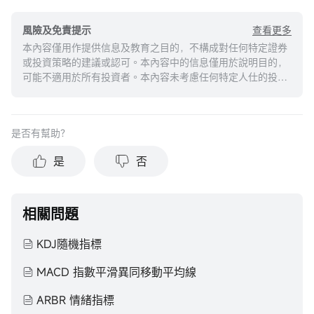
查看更多
風險及免責提示
本內容僅用作提供信息及教育之目的，不構成對任何特定證券
或投資策略的建議或認可。本內容中的信息僅用於說明目的，
可能不適用於所有投資者。本內容未考慮任何特定人仕的投資
目標、財務狀況或需求，並不應被視作個人投資建議。建議您
在做出任何投資於任何資本市場產品的決定之前，應考慮您的
個人情況判斷信息的適當性。過去的投資表現不能保證未來的
是否有幫助？
結果。投資涉及風險和損失本金的可能性。moomoo對上述內
容的真實性、完整性、準確性或對任何特定目的的時效性不做
是
否
任何陳述或保證。
相關問題
KDJ隨機指標
MACD 指數平滑異同移動平均線
ARBR 情緒指標