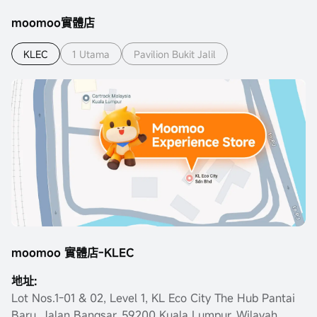
moomoo實體店
KLEC
1 Utama
Pavilion Bukit Jalil
moomoo 實體店-KLEC
地址:
Lot Nos.1-01 & 02, Level 1, KL Eco City The Hub Pantai
Baru, Jalan Bangsar, 59200 Kuala Lumpur, Wilayah