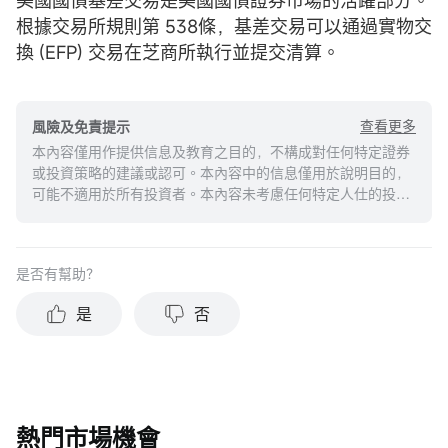
根據交易所規則第 538條，基差交易可以通過實物交
換 (EFP) 交易在芝商所執行並提交清算。
查看更多
風險及免責提示
本內容僅用作提供信息及教育之目的，不構成對任何特定證券
或投資策略的建議或認可。本內容中的信息僅用於說明目的，
可能不適用於所有投資者。本內容未考慮任何特定人仕的投資
目標、財務狀況或需求，並不應被視作個人投資建議。建議您
在做出任何投資於任何資本市場產品的決定之前，應考慮您的
個人情況判斷信息的適當性。過去的投資表現不能保證未來的
是否有幫助？
結果。投資涉及風險和損失本金的可能性。moomoo對上述內
容的真實性、完整性、準確性或對任何特定目的的時效性不做
是
否
任何陳述或保證。
熱門市場機會