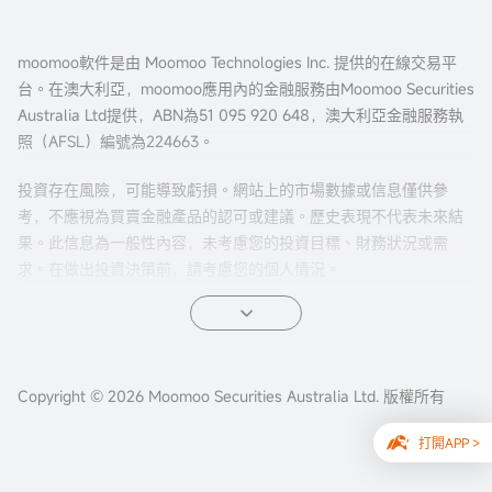
moomoo軟件是由 Moomoo Technologies Inc. 提供的在線交易平
台。在澳大利亞，moomoo應用內的金融服務由Moomoo Securities
Australia Ltd提供，ABN為51 095 920 648，澳大利亞金融服務執
照（AFSL）編號為224663。
投資存在風險，可能導致虧損。網站上的市場數據或信息僅供參
考，不應視為買賣金融產品的認可或建議。歷史表現不代表未來結
果。此信息為一般性內容，未考慮您的投資目標、財務狀況或需
求。在做出投資決策前，請考慮您的個人情況。
期權交易風險較高，並不適合所有投資者。期權的特性有可能導致
超出本金的虧損。在交易期權之前，請先閱讀我們的
《美股期權產
品披露聲明》
、
《美股期權目標市場確認函》
以及期權結算公司
（OCC）發布的
Copyright © 2026 Moomoo Securities Australia Ltd. 版權所有
《標準化期權的特性和風險》
等文件。
打開APP >
在您決定使用我們的服務前，請先閱讀我們的
《金融服務指南》
、
《隱私保護政策》
、
《網站使用條款》
、
《個人信息收集聲明》
以