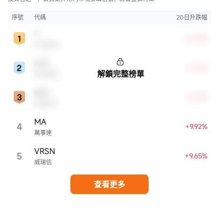
序號
代碼
20日升跌幅
C
+0.69%
花旗集團
AXP
+3.75%
解鎖完整榜單
美國運通
BAC
+8.49%
美國銀行
MA
4
+9.92%
萬事達
VRSN
5
+9.65%
威瑞信
查看更多