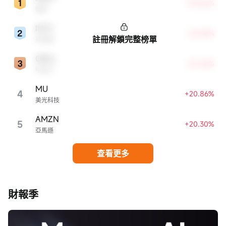
+24.82%
微軟
INTC
+23.42%
註冊解鎖完整榜單
英特爾
ORCL
+22.63%
甲骨文
MU
4
+20.86%
美光科技
AMZN
5
+20.30%
亞馬遜
查看更多
財報季