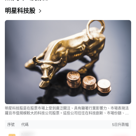
明星科技股
明星科技股是在股票市場上受到廣泛關注、具有顯著行業影響力、市場表現活
躍且市值規模較大的科技公司股票。這些公司往往在科技創新、市場份額、品
牌知名度、盈利能力等方面表現出色，是各自所屬行業的領軍者，對整個股
市，特別是科技行業板塊乃至全球經濟具有顯著影響。
序號
代碼
5日升跌幅
MSFT