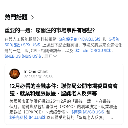
熱門話題
重要的一週：您關注的市場事件有哪些？
在與人工智能相關的科技推動  
$納斯達克 (NDAQ.US)$
  和  
$標普
500指數 (.SPX.US)$
  上週創下歷史新高後，市場又將迎來充滿催化
劑的一週。4月CPI、特朗普訪華，以及  
$Circle (CRCL.US)$
 ,  
$NEBIUS (NBIS.US)$
 ,
展开
In One Chart
2025/12/01 05:36
12月必看的金融事件：聯儲局公開市場委員會會
議、就業和通脹數據、聖誕老人反彈等
美國股市正準備迎接2025年12月的「最後一戰」。在最後一
個月，關鍵焦點包括聯儲局（FOMC）的利率決定、就業和通
脹數據（CPI/PCE）、業績發佈、
$博通 (AVGO.US)$
和
$美光科技 (MU.US)$
以及備受期待的「聖誕老人反彈」。
12月3日，ADP就業變動數據