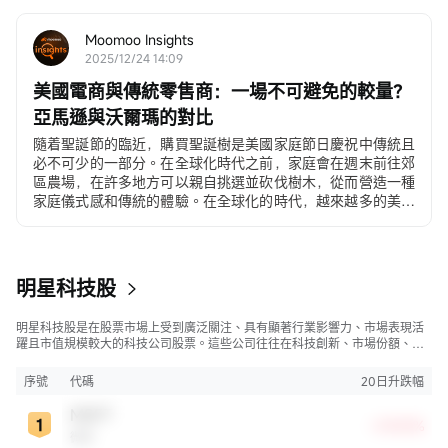
ADP私營部門就業數據...
Moomoo Insights
2025/12/24 14:09
美國電商與傳統零售商：一場不可避免的較量？
亞馬遜與沃爾瑪的對比
隨着聖誕節的臨近，購買聖誕樹是美國家庭節日慶祝中傳統且
必不可少的一部分。在全球化時代之前，家庭會在週末前往郊
區農場，在許多地方可以親自挑選並砍伐樹木，從而營造一種
家庭儀式感和傳統的體驗。在全球化的時代，越來越多的美國
人...
明星科技股
明星科技股是在股票市場上受到廣泛關注、具有顯著行業影響力、市場表現活
躍且市值規模較大的科技公司股票。這些公司往往在科技創新、市場份額、品
牌知名度、盈利能力等方面表現出色，是各自所屬行業的領軍者，對整個股
市，特別是科技行業板塊乃至全球經濟具有顯著影響。
序號
代碼
20日升跌幅
MSFT
+29.83%
微軟