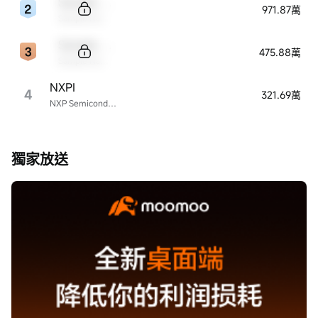
Sample Code
971.87萬
Sample Name
Sample Code
475.88萬
Sample Name
NXPI
4
321.69萬
NXP Semiconductors
獨家放送