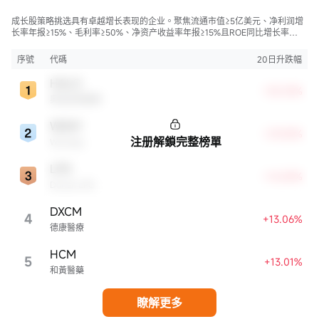
成长股策略挑选具有卓越增长表现的企业。聚焦流通市值≥5亿美元、净利润增
长率年报≥15%、毛利率≥50%、净资产收益率年报≥15%且ROE同比增长率
>50%的股票，旨在寻找财务状况强劲且成长性极高的公司。
序號
代碼
20日升跌幅
HALO
+35.33%
奧洛茲美醫療
WDAY
+29.28%
注册解鎖完整榜單
Workday
LPG
+16.84%
Dorian LPG
DXCM
4
+13.06%
德康醫療
HCM
5
+13.01%
和黃醫藥
瞭解更多