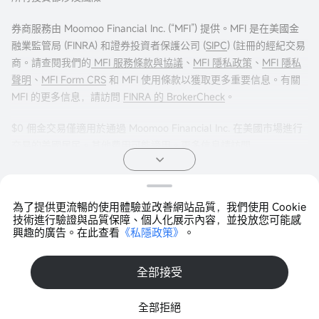
券商服務由 Moomoo Financial Inc. (“MFI”) 提供。MFI 是在美國金
融業監管局 (FINRA) 和證券投資者保護公司 (
SIPC
) (註冊的經紀交易
商。請查閱我們的
MFI 服務條款與協議
、
MFI 隱私政策
、
MFI 隱私
聲明
、
MFI Form CRS
和 MFI 使用條款以獲取更多重要信息。有關
MFI 的更多信息，請訪問
FINRA 的 BrokerCheck
。
$0 佣金交易僅適用於通過 Moomoo Financial Inc. 在美國市場進行
交易的美國居民。其他費用可能適用。更多信息請訪問
moomoo.com/us/pricing
。
期權交易存在重大風險，並不適合所有客戶。投資者在進行任何期
為了提供更流暢的使用體驗並改善網站品質，我們使用 Cookie
權交易策略之前，閱讀
《標準化期權的特徵與風險》
非常重要。期
Copyright © 2026 Moomoo Technologies Inc. 版權所有
技術進行驗證與品質保障、個人化展示內容，並投放您可能感
權交易通常很複雜，並可能在相對較短的時間內導致損失全部投
興趣的廣告。在此查看
《私隱政策》
。
打開APP >
資。某些複雜的期權策略帶有額外風險，包括可能導致損失超過原
始投資金額。任何聲明的證明文件（如適用）將應要求提供。
全部接受
投資產品不受聯邦存款保險公司 (FDIC) 保險，不是銀行存款，並可
全部拒絕
能貶值。