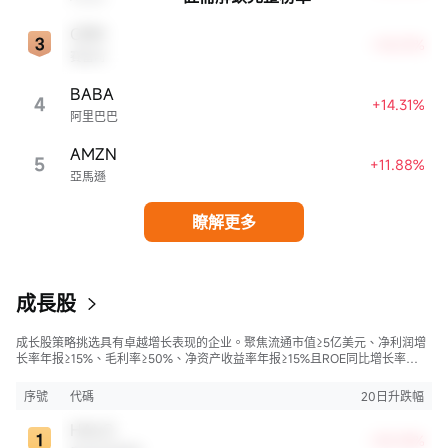
CRM
+18.01%
賽富時
BABA
4
+14.31%
阿里巴巴
AMZN
5
+11.88%
亞馬遜
瞭解更多
成長股
成长股策略挑选具有卓越增长表现的企业。聚焦流通市值≥5亿美元、净利润增
长率年报≥15%、毛利率≥50%、净资产收益率年报≥15%且ROE同比增长率
>50%的股票，旨在寻找财务状况强劲且成长性极高的公司。
序號
代碼
20日升跌幅
HALO
+35.33%