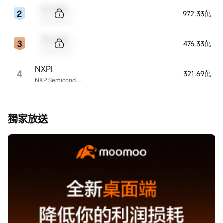
Sample Code
972.33萬
Sample Name
Sample Code
476.33萬
Sample Name
NXPI
4
321.69萬
NXP Semiconductors
獨家放送