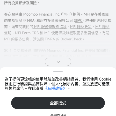
所有投資都涉及風險。
券商服務由 Moomoo Financial Inc. (“MFI”) 提供。MFI 是在美國金
融業監管局 (FINRA) 和證券投資者保護公司 (
SIPC
) (註冊的經紀交易
商。請查閱我們的
MFI 服務條款與協議
、
MFI 隱私政策
、
MFI 隱私
聲明
、
MFI Form CRS
和 MFI 使用條款以獲取更多重要信息。有關
MFI 的更多信息，請訪問
FINRA 的 BrokerCheck
。
$0 佣金交易僅適用於通過 Moomoo Financial Inc. 在美國市場進行
交易的美國居民。其他費用可能適用。更多信息請訪問
moomoo.com/us/pricing
。
期權交易存在重大風險，並不適合所有客戶。投資者在進行任何期
為了提供更流暢的使用體驗並改善網站品質，我們使用 Cookie
權交易策略之前，閱讀
《標準化期權的特徵與風險》
非常重要。期
Copyright © 2026 Moomoo Technologies Inc. 版權所有
技術進行驗證與品質保障、個人化展示內容，並投放您可能感
權交易通常很複雜，並可能在相對較短的時間內導致損失全部投
興趣的廣告。在此查看
《私隱政策》
。
打開APP >
資。某些複雜的期權策略帶有額外風險，包括可能導致損失超過原
始投資金額。任何聲明的證明文件（如適用）將應要求提供。
全部接受
投資產品不受聯邦存款保險公司 (FDIC) 保險，不是銀行存款，並可
全部拒絕