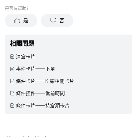
個人情況判斷信息的適當性。過去的投資表現不能保證未來的
是否有幫助？
結果。投資涉及風險和損失本金的可能性。moomoo對上述內
容的真實性、完整性、準確性或對任何特定目的的時效性不做
是
否
任何陳述或保證。
相關問題
清倉卡片
事件卡片——下單
條件卡片——K 線相關卡片
條件控件——當前時間
條件卡片——持倉類卡片