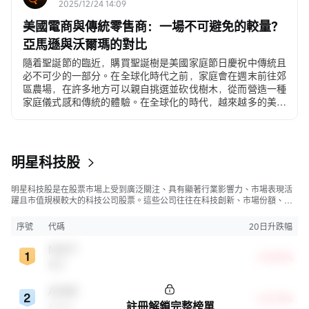
2025/12/24 14:09
美國電商與傳統零售商：一場不可避免的較量？
亞馬遜與沃爾瑪的對比
隨着聖誕節的臨近，購買聖誕樹是美國家庭節日慶祝中傳統且
必不可少的一部分。在全球化時代之前，家庭會在週末前往郊
區農場，在許多地方可以親自挑選並砍伐樹木，從而營造一種
家庭儀式感和傳統的體驗。在全球化的時代，越來越多的美國
人...
明星科技股
明星科技股是在股票市場上受到廣泛關注、具有顯著行業影響力、市場表現活
躍且市值規模較大的科技公司股票。這些公司往往在科技創新、市場份額、品
牌知名度、盈利能力等方面表現出色，是各自所屬行業的領軍者，對整個股
市，特別是科技行業板塊乃至全球經濟具有顯著影響。
序號
代碼
20日升跌幅
MSFT
+29.83%
微軟
ADBE
+18.59%
註冊解鎖完整榜單
Adobe