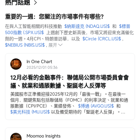
熱門話題
重要的一週：您關注的市場事件有哪些？
在與人工智能相關的科技推動  
$納斯達克 (NDAQ.US)$
  和  
$標普
500指數 (.SPX.US)$
  上週創下歷史新高後，市場又將迎來充滿催化
劑的一週。4月CPI、特朗普訪華，以及  
$Circle (CRCL.US)$
 ,  
$NEBIUS (NBIS.US)$
 ,
展开
In One Chart
2025/12/01 05:36
12月必看的金融事件：聯儲局公開市場委員會會
議、就業和通脹數據、聖誕老人反彈等
美國股市正準備迎接2025年12月的「最後一戰」。在最後一
個月，關鍵焦點包括聯儲局（FOMC）的利率決定、就業和通
脹數據（CPI/PCE）、業績發佈、
$博通 (AVGO.US)$
和
$美光科技 (MU.US)$
以及備受期待的「聖誕老人反彈」。
12月3日，ADP就業變動數據
ADP私營部門就業數據...
Moomoo Insights