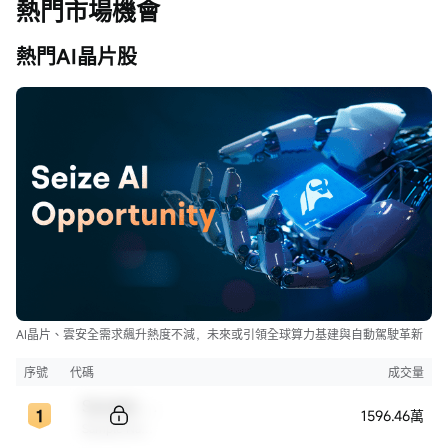
熱門市場機會
熱門AI晶片股
AI晶片、雲安全需求飆升熱度不減，未來或引領全球算力基建與自動駕駛革新
序號
代碼
成交量
Sample Code
1596.46萬
Sample Name