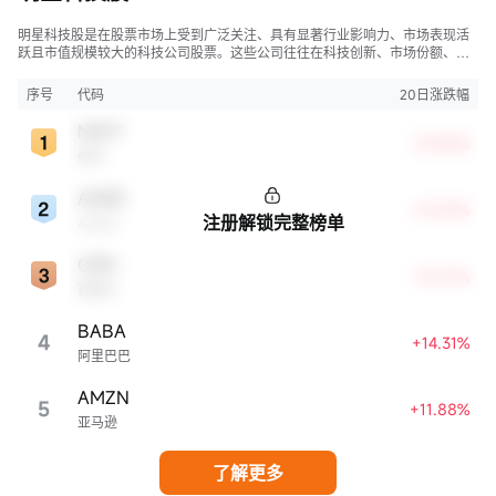
明星科技股是在股票市场上受到广泛关注、具有显著行业影响力、市场表现活
跃且市值规模较大的科技公司股票。这些公司往往在科技创新、市场份额、品
牌知名度、盈利能力等方面表现出色，是各自所属行业的领军者，对整个股
市，特别是科技行业板块乃至全球经济具有显著影响。
序号
代码
20日涨跌幅
MSFT
+29.83%
微软
ADBE
+18.59%
注册解锁完整榜单
Adobe
CRM
+18.01%
赛富时
BABA
4
+14.31%
阿里巴巴
AMZN
5
+11.88%
亚马逊
了解更多