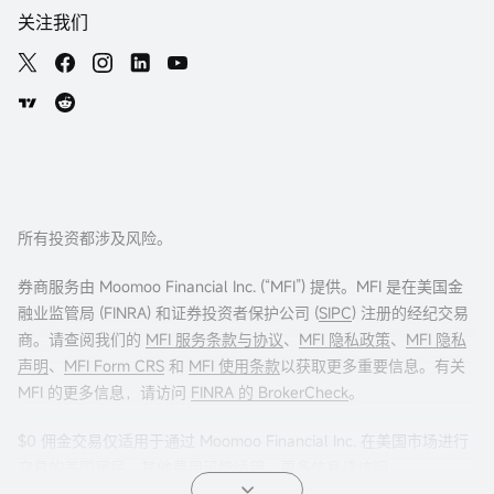
关注我们
所有投资都涉及风险。
券商服务由 Moomoo Financial Inc. (“MFI”) 提供。MFI 是在美国金
融业监管局 (FINRA) 和证券投资者保护公司 (
SIPC
) 注册的经纪交易
商。请查阅我们的
MFI 服务条款与协议
、
MFI 隐私政策
、
MFI 隐私
声明
、
MFI Form CRS
和
MFI 使用条款
以获取更多重要信息。有关
MFI 的更多信息，请访问
FINRA 的 BrokerCheck
。
$0 佣金交易仅适用于通过 Moomoo Financial Inc. 在美国市场进行
交易的美国居民。其他费用可能适用。更多信息请访问
moomoo.com/us/pricing
。