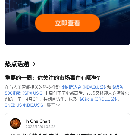
热点话题
重要的一周：你关注的市场事件有哪些？
在与人工智能相关的科技推动  
$纳斯达克 (NDAQ.US)$
 和 
$标普
500指数 (.SPX.US)$
  上周创下历史新高后，市场又将迎来充满催化
剂的一周。4月CPI、特朗普访华，以及  
$Circle (CRCL.US)$
 ,  
$NEBIUS (NBIS.US)$
 ,
展开
In One Chart
2025/12/01 05:36