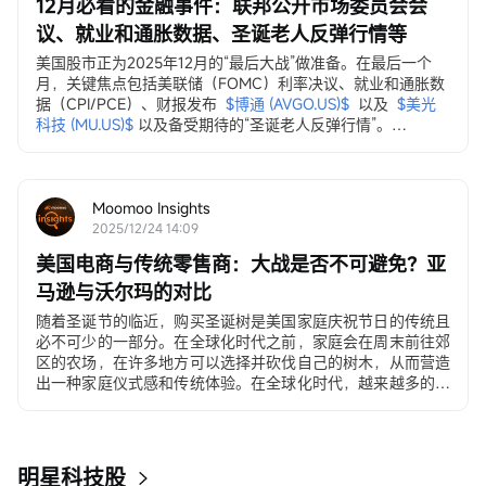
12月必看的金融事件：联邦公开市场委员会会
议、就业和通胀数据、圣诞老人反弹行情等
美国股市正为2025年12月的“最后大战”做准备。在最后一个
月，关键焦点包括美联储（FOMC）利率决议、就业和通胀数
据（CPI/PCE）、财报发布
$博通 (AVGO.US)$
以及
$美光
科技 (MU.US)$
以及备受期待的“圣诞老人反弹行情”。
12月3日，ADP就业变动数据
ADP私营部门就业数据...
Moomoo Insights
2025/12/24 14:09
美国电商与传统零售商：大战是否不可避免？亚
马逊与沃尔玛的对比
随着圣诞节的临近，购买圣诞树是美国家庭庆祝节日的传统且
必不可少的一部分。在全球化时代之前，家庭会在周末前往郊
区的农场，在许多地方可以选择并砍伐自己的树木，从而营造
出一种家庭仪式感和传统体验。在全球化时代，越来越多的美
国人选择在沃尔玛和塔吉特（Target）购买价格在30至500美
元之间的人造圣诞树。在电子商务时代，许多年轻家庭和居住
在城市公寓的消费者直接通过移动应用程序下单购买。
明星科技股