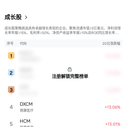
成长股
成长股策略挑选具有卓越增长表现的企业。聚焦流通市值≥5亿美元、净利润增
长率年报≥15%、毛利率≥50%、净资产收益率年报≥15%且ROE同比增长率
>50%的股票，旨在寻找财务状况强劲且成长性极高的公司。
序号
代码
20日涨跌幅
HALO
+35.33%
奥洛兹美医疗
WDAY
+29.28%
注册解锁完整榜单
Workday
LPG
+16.84%
Dorian LPG
DXCM
4
+13.06%
德康医疗
HCM
5
+13.01%