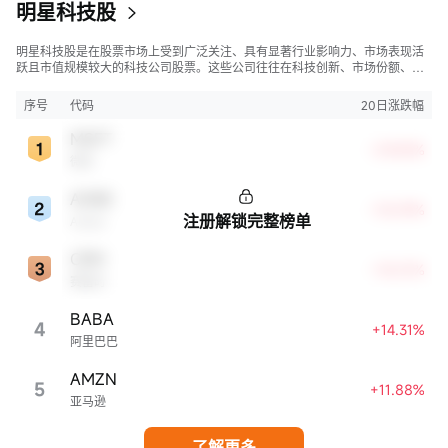
明星科技股
明星科技股是在股票市场上受到广泛关注、具有显著行业影响力、市场表现活
跃且市值规模较大的科技公司股票。这些公司往往在科技创新、市场份额、品
牌知名度、盈利能力等方面表现出色，是各自所属行业的领军者，对整个股
市，特别是科技行业板块乃至全球经济具有显著影响。
序号
代码
20日涨跌幅
MSFT
+29.83%
微软
ADBE
+18.59%
注册解锁完整榜单
Adobe
CRM
+18.01%
赛富时
BABA
4
+14.31%
阿里巴巴
AMZN
5
+11.88%
亚马逊
了解更多