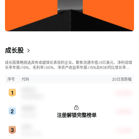
成长股
成长股策略挑选具有卓越增长表现的企业。聚焦流通市值≥5亿美元、净利润增
长率年报≥15%、毛利率≥50%、净资产收益率年报≥15%且ROE同比增长率
>50%的股票，旨在寻找财务状况强劲且成长性极高的公司。
序号
代码
20日涨跌幅
HALO
+35.33%
奥洛兹美医疗
WDAY
+29.28%
注册解锁完整榜单
Workday
LPG
+16.84%
Dorian LPG