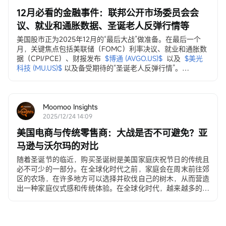
12月必看的金融事件：联邦公开市场委员会会
议、就业和通胀数据、圣诞老人反弹行情等
美国股市正为2025年12月的“最后大战”做准备。在最后一个
月，关键焦点包括美联储（FOMC）利率决议、就业和通胀数
据（CPI/PCE）、财报发布
$博通 (AVGO.US)$
以及
$美光
科技 (MU.US)$
以及备受期待的“圣诞老人反弹行情”。
12月3日，ADP就业变动数据
ADP私营部门就业数据...
Moomoo Insights
2025/12/24 14:09
美国电商与传统零售商：大战是否不可避免？亚
马逊与沃尔玛的对比
随着圣诞节的临近，购买圣诞树是美国家庭庆祝节日的传统且
必不可少的一部分。在全球化时代之前，家庭会在周末前往郊
区的农场，在许多地方可以选择并砍伐自己的树木，从而营造
出一种家庭仪式感和传统体验。在全球化时代，越来越多的美
国人选择在沃尔玛和塔吉特（Target）购买价格在30至500美
元之间的人造圣诞树。在电子商务时代，许多年轻家庭和居住
在城市公寓的消费者直接通过移动应用程序下单购买。