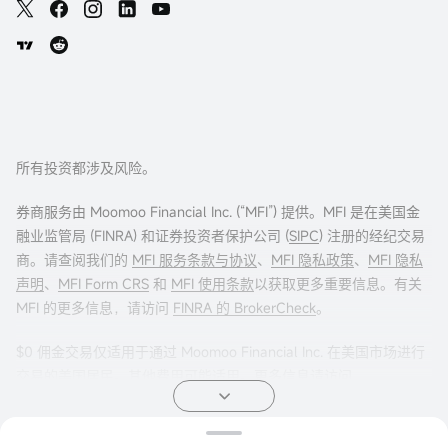
所有投资都涉及风险。
券商服务由 Moomoo Financial Inc. (“MFI”) 提供。MFI 是在美国金
融业监管局 (FINRA) 和证券投资者保护公司 (
SIPC
) 注册的经纪交易
商。请查阅我们的
MFI 服务条款与协议
、
MFI 隐私政策
、
MFI 隐私
声明
、
MFI Form CRS
和
MFI 使用条款
以获取更多重要信息。有关
MFI 的更多信息，请访问
FINRA 的 BrokerCheck
。
$0 佣金交易仅适用于通过 Moomoo Financial Inc. 在美国市场进行
交易的美国居民。其他费用可能适用。更多信息请访问
moomoo.com/us/pricing
。
期权交易存在重大风险，并不适合所有客户。投资者在进行任何期