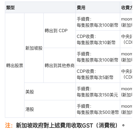
類型
費用
收費方
手續費：
moom
每隻股票每次100新幣
(新加坡)
轉出到 CDP
CDP收費：
中央託
（CDP
每隻股票每次10新幣
新加坡股
手續費：
moom
每隻股票每次100新幣
(新加坡)
轉出股票
轉出到其他券商
CDP收費：
中央託
（CDP
每隻股票每次5新幣
手續費：
moom
美股
每隻股票每次150美元
(新加坡)
手續費：
moom
港股
每隻股票每次500港幣
(新加坡)
注：
新加坡政府對上述費用收取GST（消費稅）。