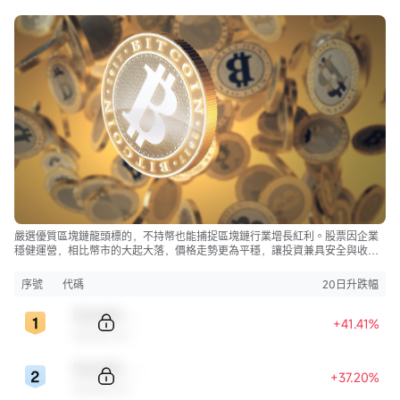
嚴選優質區塊鏈龍頭標的，不持幣也能捕捉區塊鏈行業增長紅利。股票因企業
穩健運營，相比幣市的大起大落，價格走勢更為平穩，讓投資兼具安全與收
益。
序號
代碼
20日升跌幅
Sample Code
+41.41%
Sample Name
Sample Code
+37.20%
Sample Name