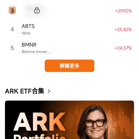
Sample Code
+29.92%
Sample Name
ABTS
4
+25.42%
Abits
BMNR
5
+24.57%
Bitmine Immersion Technologies
解鎖更多
ARK ETF合集