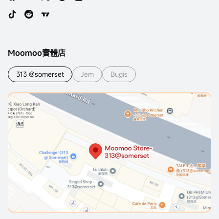
Moomoo實體店
313 @somerset
Jem
Bugis