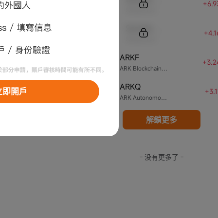
+6.
Sample Name
Sample Code
+4.
Sample Name
ARKF
4
+3.2
ARK Blockchain & Fintech Innovation ETF
ARKQ
5
立即開戶
+3.
ARK Autonomous Technology & Robotics ETF
解鎖更多
- 没有更多了 -