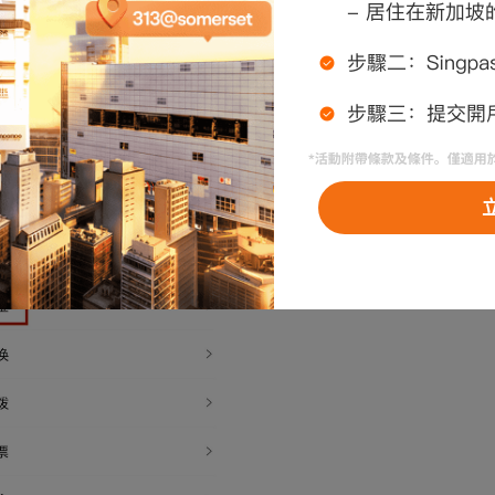
息和郵件告知您資金轉入結果。
綁定DDA銀行帳戶，請參考以下流程入金
通過
「APP - 帳戶 - 轉賬 -
存入資金
」
發起資金轉入。