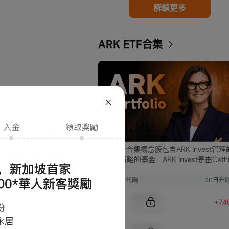
解鎖更多
ARK ETF合集
ARK ETF合集概念股包含ARK Invest管
支不同策略的基金，ARK Invest是由Cathi
Wood創立的投資公司。
序號
代碼
20日升
Sample Code
+7.
Sample Name
的進展。我們也會通
Sample Code