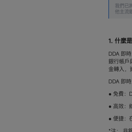
我們已將
他主流
1. 什麼
DDA 即
銀行帳戶與
金轉入，
DDA 
● 免費：
● 高效
● 便捷：
*注： 