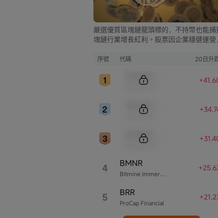
嚴選優質區塊鏈龍頭標的，不持幣也能捕
塊鏈行業增長紅利。股票因企業穩健運營
比幣市的大起大落，價格走勢更為平穩，
資兼具安全與收益。
序號
代碼
20日升
Sample Code
+41.
Sample Name
Sample Code
+34.
Sample Name
Sample Code
+31.
Sample Name
BMNR
4
+25.6
Bitmine Immersion Technologies
BRR
5
+21.
ProCap Financial