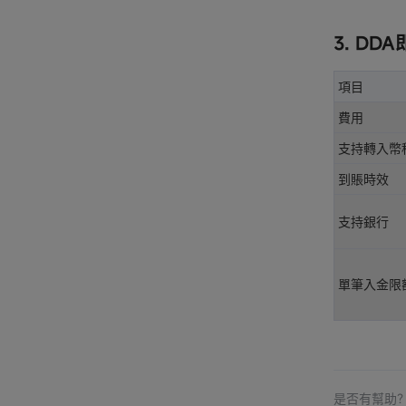
3. D
項目
費用
支持轉入幣
到賬時效
支持銀行
單筆入金限
是否有幫助