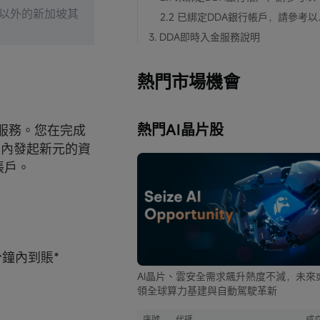
k 以外的新加坡其
2.2 已
3. DDA即時入金服務說明
熱門市場機會
熱門AI晶片股
賬服務。您在完成
p 內發起新元的資
帳戶。
鐘內到賬*
AI晶片、雲安全需求飆升熱度不減，未來
領全球算力基建與自動駕駛革新
序號
代碼
成