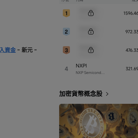
Sample Code
1596.
Sample Name
Sample Code
972.3
Sample Name
Sample Code
入資金
- 新元 -
476.3
Sample Name
NXPI
4
321.6
NXP Semiconductors
加密貨幣概念股