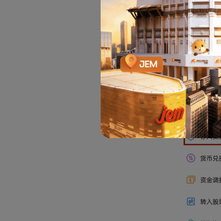
過系統消
2.2 已
2.2.1 請