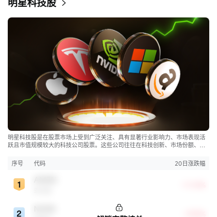
明星科技股
明星科技股是在股票市场上受到广泛关注、具有显著行业影响力、市场表现活
跃且市值规模较大的科技公司股票。这些公司往往在科技创新、市场份额、品
牌知名度、盈利能力等方面表现出色，是各自所属行业的领军者，对整个股
市，特别是科技行业板块乃至全球经济具有显著影响。
序号
代码
20日涨跌幅
AMZN
+11.18%
亚马逊
NVDA
+9.98%