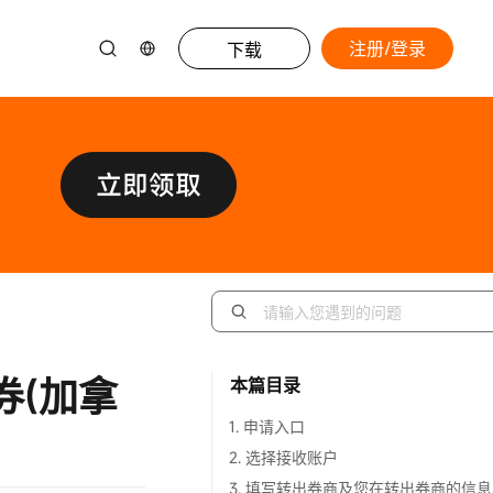
注册/登录
下载
券(加拿
本篇目录
1. 申请入口
2. 选择接收账户
3. 填写转出券商及您在转出券商的信息