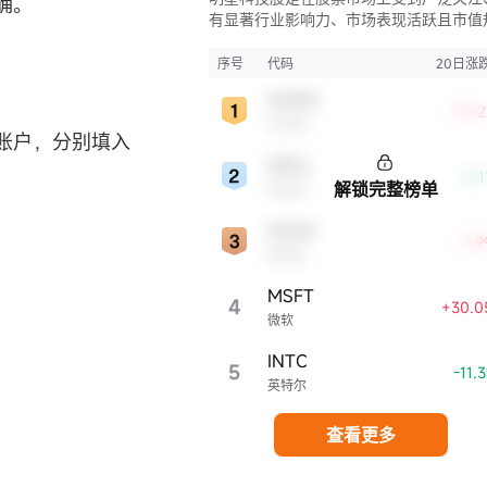
确。
有显著行业影响力、市场表现活跃且市值
较大的科技公司股票。这些公司往往在科
新、市场份额、品牌知名度、盈利能力等
序号
代码
20日涨
表现出色，是各自所属行业的领军者，对
AMZN
股市，特别是科技行业板块乃至全球经济
+10.
亚马逊
显著影响。
账户，分别填入
ORCL
-0.
解锁完整榜单
甲骨文
NVDA
+7.
英伟达
MSFT
4
+30.0
微软
INTC
5
-11.
英特尔
查看更多