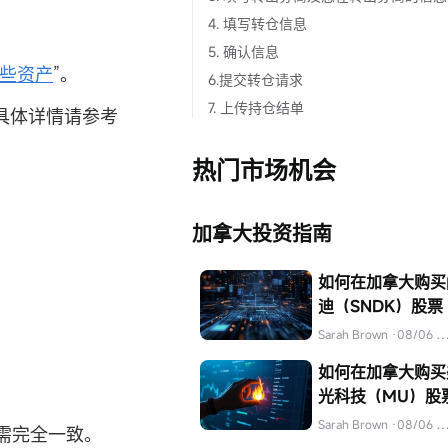
4. 填写转仓信息
5. 确认信息
些资产
”。
6.提交转仓请求
7. 上传持仓结单
具体详情请参考
热门市场机会
加拿大投资指南
如何在加拿大购买
迪（SNDK）股票
Sarah Brown
·08/06 04:32
如何在加拿大购买
光科技（MU）股
Sarah Brown
·08/06 04:32
需完全一致。