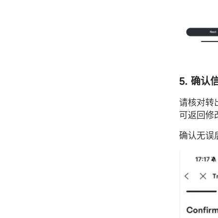
5. 确认
请核对转
可返回修
确认无误