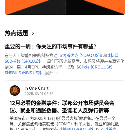
热点话题
重要的一周：你关注的市场事件有哪些？
在与人工智能相关的科技推动  
$纳斯达克 (NDAQ.US)$
 和 
$标普
500指数 (.SPX.US)$
  上周创下历史新高后，市场又将迎来充满催化
剂的一周。4月CPI、特朗普访华，以及  
$Circle (CRCL.US)$
 ,  
$NEBIUS (NBIS.US)$
 ,
展开
In One Chart
2025/12/01 05:36
12月必看的金融事件：联邦公开市场委员会会
议、就业和通胀数据、圣诞老人反弹行情等
美国股市正为2025年12月的“最后大战”做准备。在最后一个
月，关键焦点包括美联储（FOMC）利率决议、就业和通胀数
据（CPI/PCE）、财报发布
$博通 (AVGO.US)$
以及
$美光