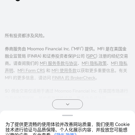
所有投资都涉及风险。
券商服务由 Moomoo Financial Inc. (“MFI”) 提供。MFI 是在美国金
融业监管局 (FINRA) 和证券投资者保护公司 (
SIPC
) 注册的经纪交易
商。请查阅我们的
MFI 服务条款与协议
、
MFI 隐私政策
、
MFI 隐私
声明
、
MFI Form CRS
和
MFI 使用条款
以获取更多重要信息。有关
MFI 的更多信息，请访问
FINRA 的 BrokerCheck
。
$0 佣金交易仅适用于通过 Moomoo Financial Inc. 在美国市场进行
交易的美国居民。其他费用可能适用。更多信息请访问
moomoo.com/us/pricing
。
期权交易存在重大风险，并不适合所有客户。投资者在进行任何期
为了提供更流畅的使用体验并改善网站质量，我们使用 Cookie
权交易策略之前，阅读
《标准化期权的特征与风险》
非常重要。期
Copyright © 2026 Moomoo Technologies Inc. 版权所有
技术进行验证与品质保障、个人化展示内容，并投放您可能感
权交易通常很复杂，并可能在相对较短的时间内导致损失全部投