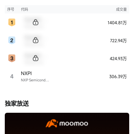
序号
代码
成交量
Sample Code
1404.81万
Sample Name
Sample Code
722.94万
Sample Name
Sample Code
424.93万
Sample Name
NXPI
4
306.39万
NXP Semiconductors
独家放送