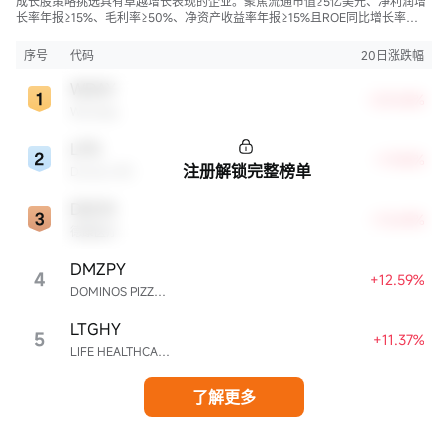
成长股策略挑选具有卓越增长表现的企业。聚焦流通市值≥5亿美元、净利润增
长率年报≥15%、毛利率≥50%、净资产收益率年报≥15%且ROE同比增长率
>50%的股票，旨在寻找财务状况强劲且成长性极高的公司。
序号
代码
20日涨跌幅
WDAY
+23.06%
Workday
LPG
+17.42%
注册解锁完整榜单
Dorian LPG
DXCM
+13.69%
德康医疗
DMZPY
4
+12.59%
DOMINOS PIZZA ENTERPRISES LIMITED UNSP ADR EACH REPR 0.5 ORD SHS
LTGHY
5
+11.37%
LIFE HEALTHCARE GROUP HOLDINGS UNSPON ADR EA REPR 4 ORD ZAR0.00
了解更多