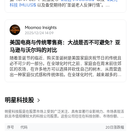
科技 (MU.US)$
以及备受期待的“圣诞老人反弹行情”。
12月3日，ADP就业变动数据
ADP私营部门就业数据...
Moomoo Insights
2025/12/24 14:09
美国电商与传统零售商：大战是否不可避免？亚
马逊与沃尔玛的对比
随着圣诞节的临近，购买圣诞树是美国家庭庆祝节日的传统且
必不可少的一部分。在全球化时代之前，家庭会在周末前往郊
区的农场，在许多地方可以选择并砍伐自己的树木，从而营造
出一种家庭仪式感和传统体验。在全球化时代，越来越多的美
国人选择在沃尔玛和塔吉特（Target）购买价格在30至500美
元之间的人造圣诞树。在电子商务时代，许多年轻家庭和居住
在城市公寓的消费者直接通过移动应用程序下单购买。
明星科技股
明星科技股是在股票市场上受到广泛关注、具有显著行业影响力、市场表现活
跃且市值规模较大的科技公司股票。这些公司往往在科技创新、市场份额、品
牌知名度、盈利能力等方面表现出色，是各自所属行业的领军者，对整个股
市，特别是科技行业板块乃至全球经济具有显著影响。
序号
代码
20日涨跌幅