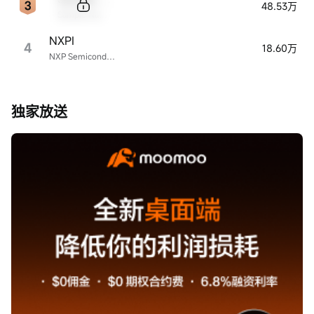
48.53万
Sample Name
NXPI
4
18.60万
NXP Semiconductors
独家放送