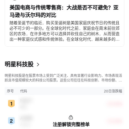
美国电商与传统零售商：大战是否不可避免？亚
马逊与沃尔玛的对比
随着圣诞节的临近，购买圣诞树是美国家庭庆祝节日的传统且
必不可少的一部分。在全球化时代之前，家庭会在周末前往郊
区的农场，在许多地方可以选择并砍伐自己的树木，从而营造
出一种家庭仪式感和传统体验。在全球化时代，越来越多的美
国人选择在沃尔玛和塔吉特（Target）购买价格在30至500美
元之间的人造圣诞树。在电子商务时代，许多年轻家庭和居住
在城市公寓的消费者直接通过移动应用程序下单购买。
明星科技股
明星科技股是在股票市场上受到广泛关注、具有显著行业影响力、市场表现活
跃且市值规模较大的科技公司股票。这些公司往往在科技创新、市场份额、品
牌知名度、盈利能力等方面表现出色，是各自所属行业的领军者，对整个股
市，特别是科技行业板块乃至全球经济具有显著影响。
序号
代码
20日涨跌幅
MSFT
+30.45%
微软
ADBE
+18.08%
注册解锁完整榜单
Adobe