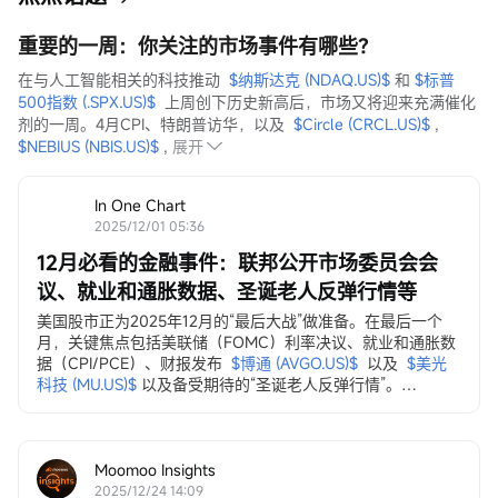
重要的一周：你关注的市场事件有哪些？
在与人工智能相关的科技推动  
$纳斯达克 (NDAQ.US)$
 和 
$标普
500指数 (.SPX.US)$
  上周创下历史新高后，市场又将迎来充满催化
剂的一周。4月CPI、特朗普访华，以及  
$Circle (CRCL.US)$
 ,  
$NEBIUS (NBIS.US)$
 ,
展开
In One Chart
2025/12/01 05:36
12月必看的金融事件：联邦公开市场委员会会
议、就业和通胀数据、圣诞老人反弹行情等
美国股市正为2025年12月的“最后大战”做准备。在最后一个
月，关键焦点包括美联储（FOMC）利率决议、就业和通胀数
据（CPI/PCE）、财报发布
$博通 (AVGO.US)$
以及
$美光
科技 (MU.US)$
以及备受期待的“圣诞老人反弹行情”。
12月3日，ADP就业变动数据
ADP私营部门就业数据...
Moomoo Insights
2025/12/24 14:09