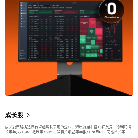
成长股
成长股策略挑选具有卓越增长表现的企业。聚焦流通市值≥5亿美元、净利润增
长率年报≥15%、毛利率≥50%、净资产收益率年报≥15%且ROE同比增长率
>50%的股票，旨在寻找财务状况强劲且成长性极高的公司。