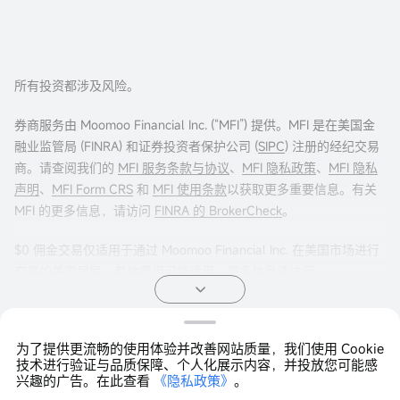
所有投资都涉及风险。
券商服务由 Moomoo Financial Inc. (“MFI”) 提供。MFI 是在美国金
融业监管局 (FINRA) 和证券投资者保护公司 (
SIPC
) 注册的经纪交易
商。请查阅我们的
MFI 服务条款与协议
、
MFI 隐私政策
、
MFI 隐私
声明
、
MFI Form CRS
和
MFI 使用条款
以获取更多重要信息。有关
MFI 的更多信息，请访问
FINRA 的 BrokerCheck
。
$0 佣金交易仅适用于通过 Moomoo Financial Inc. 在美国市场进行
交易的美国居民。其他费用可能适用。更多信息请访问
moomoo.com/us/pricing
。
期权交易存在重大风险，并不适合所有客户。投资者在进行任何期
为了提供更流畅的使用体验并改善网站质量，我们使用 Cookie
权交易策略之前，阅读
《标准化期权的特征与风险》
非常重要。期
Copyright © 2026 Moomoo Technologies Inc. 版权所有
技术进行验证与品质保障、个人化展示内容，并投放您可能感
权交易通常很复杂，并可能在相对较短的时间内导致损失全部投
兴趣的广告。在此查看
《隐私政策》
。
资。某些复杂的期权策略带有额外风险，包括可能导致损失超过原
打开APP >