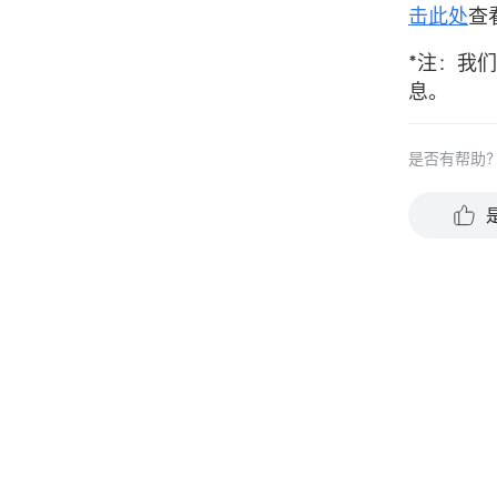
击此处
查
*注：我
息。
是否有帮助