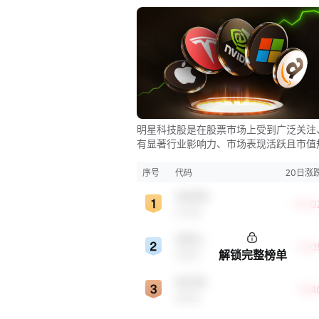
明星科技股是在股票市场上受到广泛关注
有显著行业影响力、市场表现活跃且市值
较大的科技公司股票。这些公司往往在科
新、市场份额、品牌知名度、盈利能力等
序号
代码
20日涨
表现出色，是各自所属行业的领军者，对
AMZN
股市，特别是科技行业板块乃至全球经济
+10.0
亚马逊
显著影响。
ORCL
+0.0
解锁完整榜单
甲骨文
NVDA
+8.4
英伟达