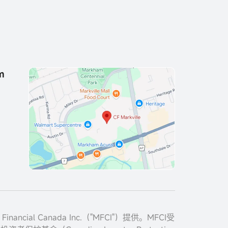
m
cial Canada Inc.（"MFCI"）提供。MFCI受