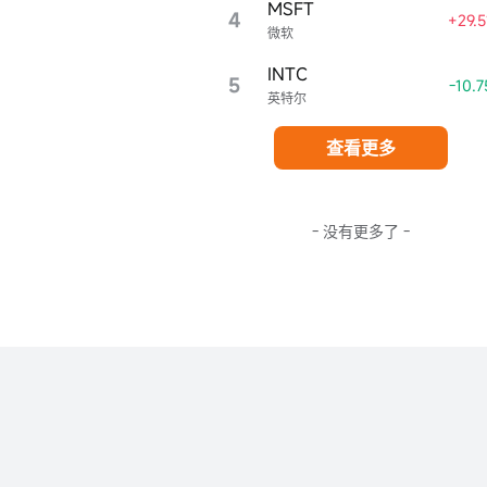
MSFT
4
+29.
微软
INTC
5
-10.
英特尔
查看更多
- 没有更多了 -