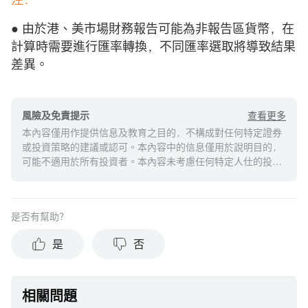
● 由於港、美市場財務報告可能為非報告區貨幣，在
計算時需要進行匯率轉換，不同匯率選取將導致結果
差異。
查看更多
風險及免責提示
本內容僅用作提供信息及教育之目的，不構成對任何特定證券
或投資策略的建議或認可。本內容中的信息僅用於說明目的，
可能不適用於所有投資者。本內容未考慮任何特定人仕的投資
目標、財務狀況或需求，並不應被視作個人投資建議。建議您
在做出任何投資於任何資本市場產品的決定之前，應考慮您的
個人情況判斷信息的適當性。過去的投資表現不能保證未來的
是否有幫助？
結果。投資涉及風險和損失本金的可能性。moomoo對上述內
容的真實性、完整性、準確性或對任何特定目的的時效性不做
是
否
任何陳述或保證。
相關問題