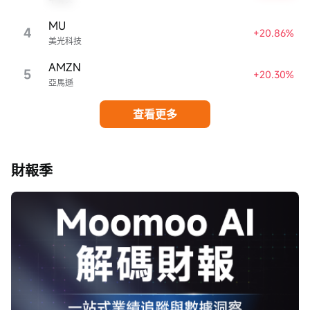
MU
4
+20.86%
美光科技
AMZN
5
+20.30%
亞馬遜
查看更多
財報季