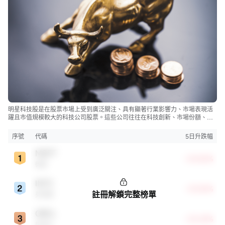
明星科技股是在股票市場上受到廣泛關注、具有顯著行業影響力、市場表現活
躍且市值規模較大的科技公司股票。這些公司往往在科技創新、市場份額、品
牌知名度、盈利能力等方面表現出色，是各自所屬行業的領軍者，對整個股
市，特別是科技行業板塊乃至全球經濟具有顯著影響。
序號
代碼
5日升跌幅
MSFT
+24.82%
微軟
INTC
+23.42%
註冊解鎖完整榜單
英特爾
ORCL
+22.63%
甲骨文