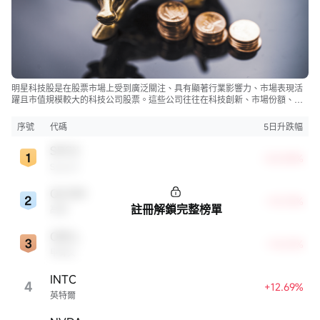
明星科技股是在股票市場上受到廣泛關注、具有顯著行業影響力、市場表現活
躍且市值規模較大的科技公司股票。這些公司往往在科技創新、市場份額、品
牌知名度、盈利能力等方面表現出色，是各自所屬行業的領軍者，對整個股
市，特別是科技行業板塊乃至全球經濟具有顯著影響。
序號
代碼
5日升跌幅
SPCX
+22.83%
SpaceX
QCOM
+13.72%
註冊解鎖完整榜單
高通
ORCL
+13.21%
甲骨文
INTC
4
+12.69%
英特爾