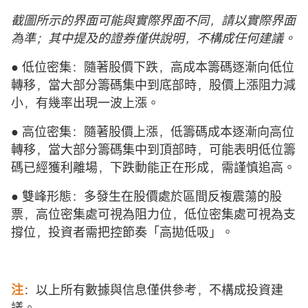
截圖所示的界面可能與實際界面不同，請以實際界面
為準；其中提及的證券僅供說明，不構成任何建議。
●
低位密集：隨著股價下跌，高成本籌碼逐漸向低位
轉移，當大部分籌碼集中到底部時，股價上漲阻力減
小，有幾率出現一波上漲。
●
高位密集：隨著股價上漲，低籌碼成本逐漸向高位
轉移，當大部分籌碼集中到頂部時，可能表明低位籌
碼已經獲利離場，下跌動能正在形成，需謹慎追高。
●
雙峰形態：多發生在股價處於區間反複震蕩的股
票，高位密集處可視為阻力位，低位密集處可視為支
撐位，投資者需把控節奏「高拋低吸」。
注
：以上所有數據與信息僅供參考，不構成投資建
議。