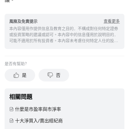
查看更多
風險及免責提示
本內容僅用作提供信息及教育之目的，不構成對任何特定證券
或投資策略的建議或認可。本內容中的信息僅用於說明目的，
可能不適用於所有投資者。本內容未考慮任何特定人仕的投資
目標、財務狀況或需求，並不應被視作個人投資建議。建議您
在做出任何投資於任何資本市場產品的決定之前，應考慮您的
個人情況判斷信息的適當性。過去的投資表現不能保證未來的
是否有幫助？
結果。投資涉及風險和損失本金的可能性。moomoo對上述內
容的真實性、完整性、準確性或對任何特定目的的時效性不做
是
否
任何陳述或保證。
相關問題
什麼是市盈率與市淨率
十大淨買入/賣出經紀商