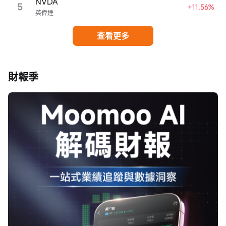
NVDA
5
+11.56%
英偉達
查看更多
財報季