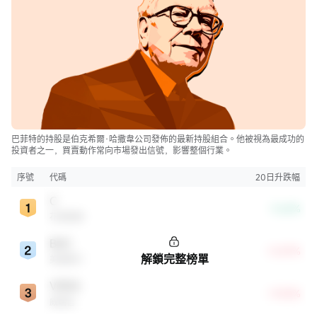
巴菲特的持股是伯克希爾·哈撒韋公司發佈的最新持股組合。他被視為最成功的
投資者之一，買賣動作常向市場發出信號，影響整個行業。
序號
代碼
20日升跌幅
C
-3.62%
花旗集團
BAC
+5.87%
解鎖完整榜單
美國銀行
VRSN
+9.05%
威瑞信