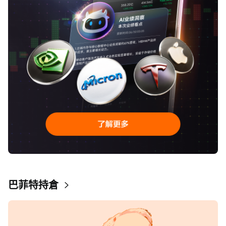
巴菲特持倉