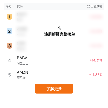
牌知名度、盈利能力等方面表现出色，是各自所属行业的领军者，对整个股
市，特别是科技行业板块乃至全球经济具有显著影响。
序号
代码
20日涨跌幅
MSFT
+29.83%
微软
ADBE
+18.59%
注册解锁完整榜单
Adobe
CRM
+18.01%
赛富时
BABA
4
+14.31%
阿里巴巴
AMZN
5
+11.88%
亚马逊
了解更多