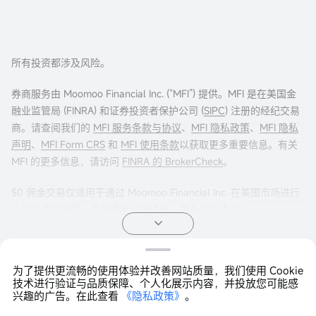
所有投资都涉及风险。
券商服务由 Moomoo Financial Inc. (“MFI”) 提供。MFI 是在美国金
融业监管局 (FINRA) 和证券投资者保护公司 (
SIPC
) 注册的经纪交易
商。请查阅我们的
MFI 服务条款与协议
、
MFI 隐私政策
、
MFI 隐私
声明
、
MFI Form CRS
和
MFI 使用条款
以获取更多重要信息。有关
MFI 的更多信息，请访问
FINRA 的 BrokerCheck
。
$0 佣金交易仅适用于通过 Moomoo Financial Inc. 在美国市场进行
交易的美国居民。其他费用可能适用。更多信息请访问
moomoo.com/us/pricing
。
期权交易存在重大风险，并不适合所有客户。投资者在进行任何期
为了提供更流畅的使用体验并改善网站质量，我们使用 Cookie
权交易策略之前，阅读
《标准化期权的特征与风险》
非常重要。期
Copyright © 2026 Moomoo Technologies Inc. 版权所有
技术进行验证与品质保障、个人化展示内容，并投放您可能感
权交易通常很复杂，并可能在相对较短的时间内导致损失全部投
兴趣的广告。在此查看
《隐私政策》
。
资。某些复杂的期权策略带有额外风险，包括可能导致损失超过原
打开APP >