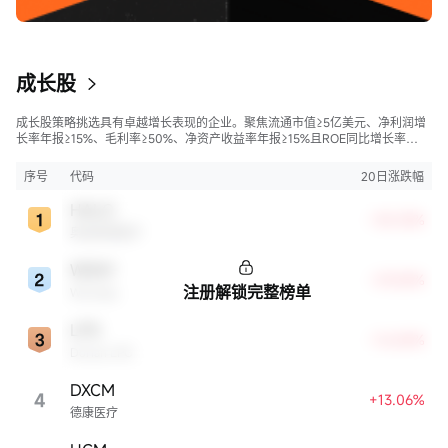
成长股
成长股策略挑选具有卓越增长表现的企业。聚焦流通市值≥5亿美元、净利润增
长率年报≥15%、毛利率≥50%、净资产收益率年报≥15%且ROE同比增长率
>50%的股票，旨在寻找财务状况强劲且成长性极高的公司。
序号
代码
20日涨跌幅
HALO
+35.33%
奥洛兹美医疗
WDAY
+29.28%
注册解锁完整榜单
Workday
LPG
+16.84%
Dorian LPG
DXCM
4
+13.06%
德康医疗