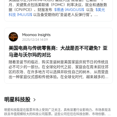
月，关键焦点包括美联储（FOMC）利率决议、就业和通胀数
据（CPI/PCE）、财报发布
$博通 (AVGO.US)$
以及
$美光
科技 (MU.US)$
以及备受期待的“圣诞老人反弹行情”。
12月3日，ADP就业变动数据
ADP私营部门就业数据...
Moomoo Insights
2025/12/24 14:09
美国电商与传统零售商：大战是否不可避免？亚
马逊与沃尔玛的对比
随着圣诞节的临近，购买圣诞树是美国家庭庆祝节日的传统且
必不可少的一部分。在全球化时代之前，家庭会在周末前往郊
区的农场，在许多地方可以选择并砍伐自己的树木，从而营造
出一种家庭仪式感和传统体验。在全球化时代，越来越多的美
国人选择在沃尔玛和塔吉特（Target）购买价格在30至500美
元之间的人造圣诞树。在电子商务时代，许多年轻家庭和居住
在城市公寓的消费者直接通过移动应用程序下单购买。
明星科技股
明星科技股是在股票市场上受到广泛关注、具有显著行业影响力、市场表现活
跃且市值规模较大的科技公司股票。这些公司往往在科技创新、市场份额、品