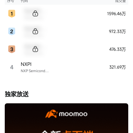
序号
代码
成交量
Sample Code
1596.46万
Sample Name
Sample Code
972.33万
Sample Name
Sample Code
476.33万
Sample Name
NXPI
4
321.69万
NXP Semiconductors
独家放送