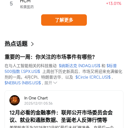
HCM
5
+13.01%
和黄医药
了解更多
热点话题
重要的一周：你关注的市场事件有哪些？
在与人工智能相关的科技推动  
$纳斯达克 (NDAQ.US)$
 和 
$标普
500指数 (.SPX.US)$
  上周创下历史新高后，市场又将迎来充满催化
剂的一周。4月CPI、特朗普访华，以及  
$Circle (CRCL.US)$
 ,  
$NEBIUS (NBIS.US)$
 ,
展开
In One Chart
2025/12/01 05:36
12月必看的金融事件：联邦公开市场委员会会
议、就业和通胀数据、圣诞老人反弹行情等
美国股市正为2025年12月的“最后大战”做准备。在最后一个