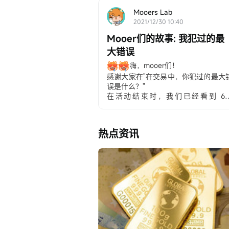
的错误: 您交易过程中犯过的最大错误
Mooers Lab
什么？请看看它们是否对你有所帮助。
2021/12/30 10:40
第一条：你不知道......
Mooer们的故事: 我犯过的最
大错误
嗨，mooer们！
感谢大家在"在交易中，你犯过的最大
误是什么？"
在活动结束时，我们已经看到 681
mooer们在交易旅程中展示自己并谈
他们所犯的错误。 你是否想知道引人
目的错误是什么以及如何避免它们？
热点资讯
请跟随我们阅读发人深省的帖子，并
我们亲爱的mooer们那里学习宝贵的
验教训： 5个常见的投资错误你应该
免