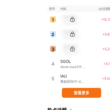
序号
代码
20日涨
Sample Code
+10.
Sample Name
Sample Code
+5.
Sample Name
Sample Code
+5.
Sample Name
SGOL
4
+3.
Abrdn Gold ETF Trust
IAU
5
+3.0
黄金信托ETF-iShares
查看更多