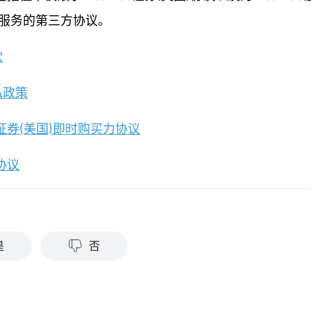
账服务的第三方协议。
款
隐私政策
o证券(美国)即时购买力协议
协议
？
是
否