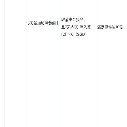
取消出金指令，
15天新加坡股免佣卡
且7天內[1] 淨入資
滿足條件後10個
[2] ＞0（SGD）