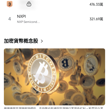
Sample Code
476.33萬
Sample Name
NXPI
4
321.69萬
NXP Semiconductors
加密貨幣概念股
嚴選優質區塊鏈龍頭標的，不持幣也能捕捉區塊鏈行業增長紅利。股票因企業