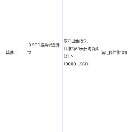
取消出金指令，
10 SGD股票現金券
且維持60天日均資產
獎勵二
*2
滿足條件後10個
[3] ＞
10000
（SGD）