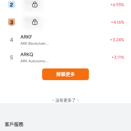
Sample Code
+6.93%
Sample Name
Sample Code
+4.16%
Sample Name
ARKF
4
+3.24%
ARK Blockchain & Fintech Innovation ETF
ARKQ
5
+3.11%
ARK Autonomous Technology & Robotics ETF
解鎖更多
- 没有更多了 -
客戶服務