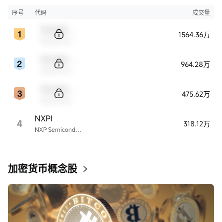
序号
代码
成交量
Sample Code
1564.36万
Sample Name
Sample Code
964.28万
Sample Name
Sample Code
475.62万
Sample Name
NXPI
4
318.12万
NXP Semiconductors
加密货币概念股