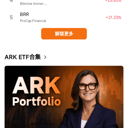
4
+25.63%
Bitmine Immersion Technologies
BRR
5
+21.23%
ProCap Financial
解锁更多
ARK ETF合集