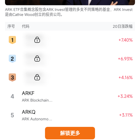
ARK ETF合集概念股包含ARK Invest管理的多支不同策略的基金，ARK Invest
是由Cathie Wood创立的投资公司。
序号
代码
20日涨跌幅
Sample Code
+7.40%
Sample Name
Sample Code
+6.93%
Sample Name
Sample Code
+4.16%
Sample Name
ARKF
4
+3.24%
ARK Blockchain & Fintech Innovation ETF
ARKQ
5
+3.11%
ARK Autonomous Technology & Robotics ETF
解锁更多