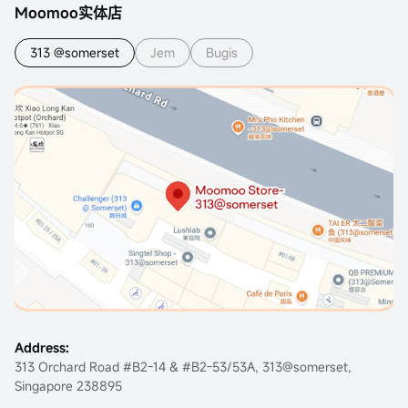
Moomoo实体店
313 @somerset
Jem
Bugis
Address:
313 Orchard Road #B2-14 & #B2-53/53A, 313@somerset,
Singapore 238895