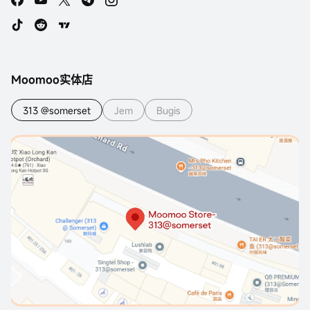
Moomoo实体店
313 @somerset
Jem
Bugis