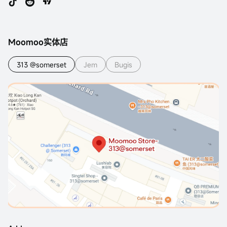
Moomoo实体店
313 @somerset
Jem
Bugis