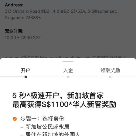
Address:
313 Orchard Road #B2-14 & #B2-53/53A, 313@somerset,
Singapore 238895
营业时间：
10:00 - 22:00 SGT
moomoo软件是由 Moomoo Technologies Inc. 提供的在线交易平
台。在新加坡，moomoo软件内的证券服务由资本市场服务牌照
（认证编号：
CMS101000
）和主要支付机构牌照（认证编号：
PS20200617
）持有者Moomoo Financial Singapore Pte. Ltd.提
供，具有豁免金融顾问资格，并由新加坡金融管理局(MAS)监管。
本网站不构成Moomoo Financial Singapore Pte. Ltd.向不符合法律
法规和相关要求允许的司法管辖区（例如中国或其他司法管辖区）
的投资者做出邀约或招揽。受当地条件限制的人士，请自行承担访
问本网站的风险，并且您有责任遵守当地法律。
任何引荐来本页面的广告内容，并未被新加坡金融管理局(MAS)审