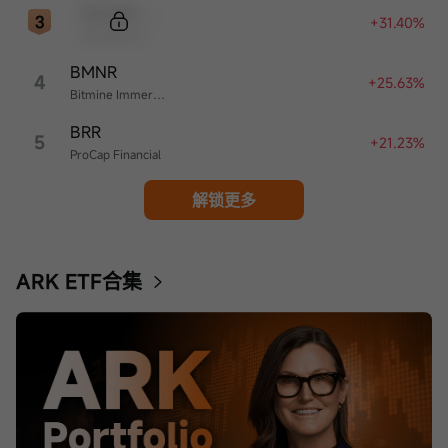
Sample Code
+31.40%
Sample Name
BMNR
4
+25.63%
Bitmine Immersion Technologies
BRR
5
+21.23%
ProCap Financial
解锁更多
ARK ETF合集