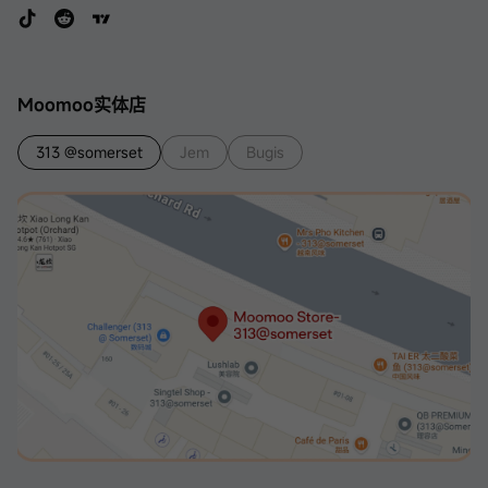
Moomoo实体店
313 @somerset
Jem
Bugis