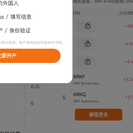
支不同策略的基金，ARK Invest是由Cathi
Wood创立的投资公司。
序号
代码
20日涨
净流入*
Sample Code
入存在天数
时间权重
计算过程
+7.
时间权重
Sample Name
Sample Code
+6.
--
--
Sample Name
立即开户
Sample Code
0.75
15000
+4.
Sample Name
累计收益率 =
0.50
0
10,000.00/
ARKF
4
+3.2
ARK Blockchain & Fintech Innovation ETF
(100,000.00+12,500.
0.25
-2500
=8.89%
ARKQ
5
+3.
ARK Autonomous Technology & Robotics ETF
0
0
解锁更多
12,500.00