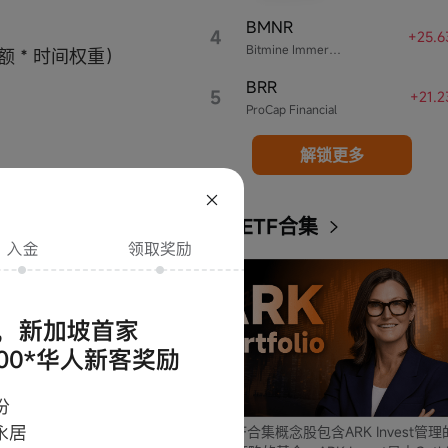
BMNR
4
+25.6
Bitmine Immersion Technologies
 * 时间权重）
BRR
5
+21.
ProCap Financial
解锁更多
ARK ETF合集
ARK ETF合集概念股包含ARK Invest管