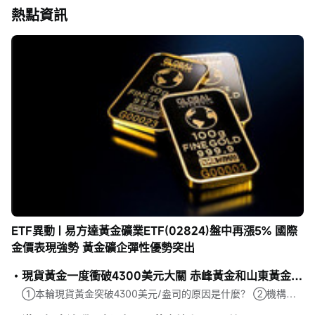
熱點資訊
ETF異動 | 易方達黃金礦業ETF(02824)盤中再漲5% 國際
金價表現強勢 黃金礦企彈性優勢突出
現貨黃金一度衝破4300美元大關 赤峰黃金和山東黃金均漲近5%
①本輪現貨黃金突破4300美元/盎司的原因是什麼？ ②機構對年內金價底部及後續走勢有何明確判斷？