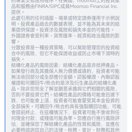
的專業交易應用程序。在美國，moomoo上的投資產
品和服務由FINRA/SIPC成員Moomoo Financial Inc.
提供。
此處引用的任何插圖、場景或特定證券僅用于示例說
明。投資產品過去的數據表現，並不能為其未來的結
果提供保證。投資涉及風險和損失本金的可能性。
外國證券會受利率、貨幣匯率、經濟和政治風險的影
響。
分散投資是一種投資策略，可以幫助管理您的投資組
合中的風險，但它不能保證收益或防止市場下滑時的
損失。
結構化產品的風險因素：結構化產品是非抵押產品。
如果發行商及其擔保人無力償債或違約，投資者可能
無法收回部分或全部應付金額。認股權證、內聯認股
權證和可贖回牛/熊合約是涉及衍生產品的結構化產
品。除非您完全了解並願意承擔與它們相關的風險，
否則不要投資它們。結構性產品的價格可能會迅速下
跌，也可能會上漲，投資者可能會蒙受其本金投資的
全部損失。可贖回牛/熊合約具有強製贖回功能，可能
會提前終止，在這種情況下，投資者可能不會收到任
何現金付款；或殘值可能為零。您應自行進行風險評
估，並確保您了解結構化產品的性質和風險，並應在
必要時諮詢您自己的法律、稅務、會計、財務和其他