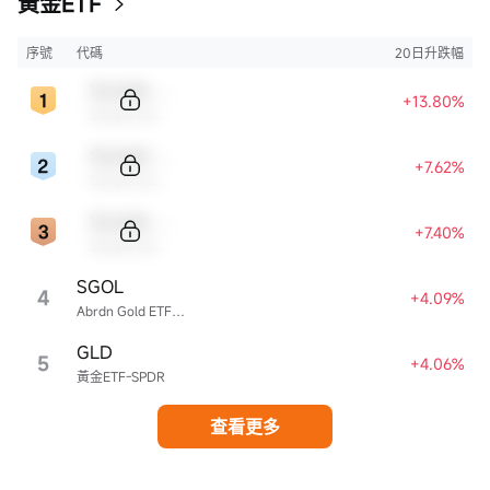
黃金ETF
序號
代碼
20日升跌幅
Sample Code
+13.80%
Sample Name
Sample Code
+7.62%
Sample Name
Sample Code
+7.40%
Sample Name
SGOL
4
+4.09%
Abrdn Gold ETF Trust
GLD
5
+4.06%
黃金ETF-SPDR
查看更多