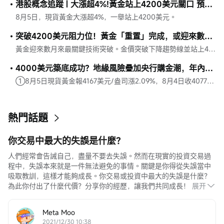
港股概念追蹤 | 大漲超4%!黃金站上4200美元關口 預計年內價格將回到上行通道(附概念股)
8月5日，現貨黃金大漲超4%，一舉站上4200美元。
突破4200美元阻力位！黃金「重置」完成，或迎來數月來最佳上漲窗口
黃金迎來數月來最關鍵技術突破。金價突破下降趨勢線並站上4200美元，技術面、美元走弱、中國央行持續購金及CTA淨空頭等多重利好共振。分析認爲，若站穩關鍵價位，或觸發空頭回補和程序化資金追漲，推動黃金開啓新一輪上漲行情。
4000美元築底成功？地緣風險疊加央行購金潮，年內金價或重回上行通道
①8月5日現貨黃金報4167美元/盎司漲2.09%，8月4日收4077美元/盎司漲0.56%。 ②多隻黃金股漲幅超6%，四川黃金漲停；黃金ETF多數漲超2%；主要金店金價均超1230元/克。 ③2026年二季度全球黃金總需求1269噸同比持平，上半年總需求創歷史新高。
熱門話題
你交易中最大的失誤是什麼？
人們經常會告誡自己，盡量不要去失誤。然而在現實的投資交易過
程中，失誤本來就是一件無法避免的事情。關鍵是你得從失誤當中
吸取教訓，這樣才能夠成長。你交易或投資中最大的失誤是什麼？
為此你付出了什麼代價？分享你的經歷，讓我們共同成長！
展开
Meta Moo
2021/12/30 10:38