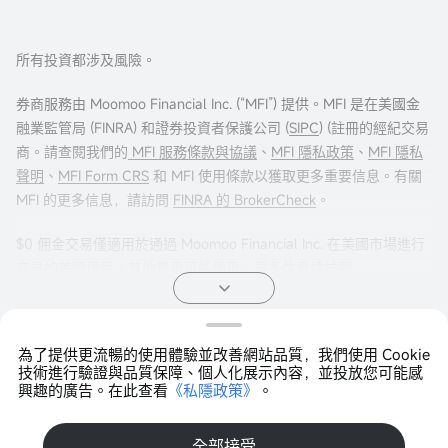
所有投資都涉及風險。
券商服務由 Moomoo Financial Inc. (“MFI”) 提供。MFI 是在美國金
融業監管局 (FINRA) 和證券投資者保護公司 (
SIPC
) (註冊的經紀交易
商。請查閱我們的
MFI 服務條款與協議
、
MFI 隱私政策
、
MFI 隱私
聲明
、
MFI Form CRS
和 MFI 使用條款以獲取更多重要信息。有關
MFI 的更多信息，請訪問
FINRA 的 BrokerCheck
。
$0 佣金交易僅適用於通過 Moomoo Financial Inc. 在美國市場進行
交易的美國居民。其他費用可能適用。更多信息請訪問
moomoo.com/us/pricing
。
期權交易存在重大風險，並不適合所有客戶。投資者在進行任何期
為了提供更流暢的使用體驗並改善網站品質，我們使用 Cookie
權交易策略之前，閱讀
《標準化期權的特徵與風險》
非常重要。期
Copyright © 2026 Moomoo Technologies Inc. 版權所有
技術進行驗證與品質保障、個人化展示內容，並投放您可能感
權交易通常很複雜，並可能在相對較短的時間內導致損失全部投
興趣的廣告。在此查看
《私隱政策》
。
打開APP >
資。某些複雜的期權策略帶有額外風險，包括可能導致損失超過原
始投資金額。任何聲明的證明文件（如適用）將應要求提供。
全部接受