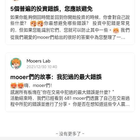
5個普遍的投資錯誤，您應該避免
如果你能夠倒回時間並回到你開始投資的時候，你會對自己說
些什麼？
你最想避免哪些錯誤？ 投資中犯錯是常見
的，但如果您能識別它們，您就可以防止其中一些。
我們
從我們親愛的mooer們給出的很好的答案中為您整理了一些典
型的錯誤： 你在交易中犯過的最大錯誤是什麼？請看一下它
們，看看它們對您是否有幫助。
ONE: Not Knowin...
Mooers Lab
2021/12/30 10:40
mooer們的故事：我犯過的最大錯誤
嗨，mooer們！
感謝所有板塊在“你在交易中犯過的最大錯誤是什麼？"
活動結束時，我們已經看到 681 mooer們透露了自己在交易過
程中所犯的錯誤並進行了分享。 你是否在想知道這些令人震驚
的錯誤是什麼，以及如何避免它們？
請跟隨我們一起閱讀發人深省的帖子，從我們親愛的mooer們
那裡學習寶貴的教訓： 5種常見的投資錯誤，您應該避免
- 没有更多了 -