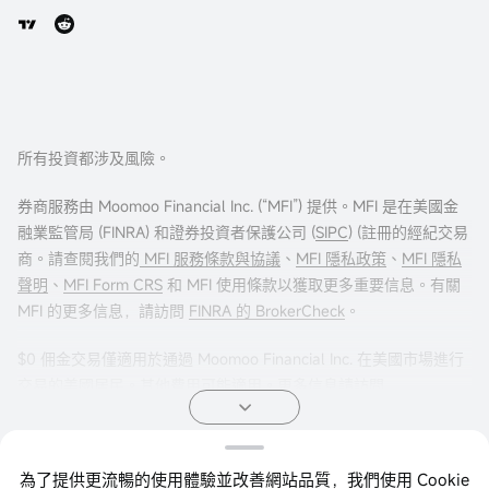
所有投資都涉及風險。
券商服務由 Moomoo Financial Inc. (“MFI”) 提供。MFI 是在美國金
融業監管局 (FINRA) 和證券投資者保護公司 (
SIPC
) (註冊的經紀交易
商。請查閱我們的
MFI 服務條款與協議
、
MFI 隱私政策
、
MFI 隱私
聲明
、
MFI Form CRS
和 MFI 使用條款以獲取更多重要信息。有關
MFI 的更多信息，請訪問
FINRA 的 BrokerCheck
。
$0 佣金交易僅適用於通過 Moomoo Financial Inc. 在美國市場進行
交易的美國居民。其他費用可能適用。更多信息請訪問
moomoo.com/us/pricing
。
期權交易存在重大風險，並不適合所有客戶。投資者在進行任何期
為了提供更流暢的使用體驗並改善網站品質，我們使用 Cookie
權交易策略之前，閱讀
《標準化期權的特徵與風險》
非常重要。期