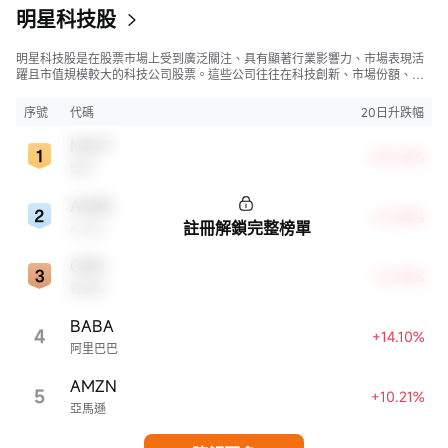
明星科技股
明星科技股是在股票市場上受到廣泛關注、具有顯著行業影響力、市場表現活
躍且市值規模較大的科技公司股票。這些公司往往在科技創新、市場份額、品
牌知名度、盈利能力等方面表現出色，是各自所屬行業的領軍者，對整個股
市，特別是科技行業板塊乃至全球經濟具有顯著影響。
序號
代碼
20日升跌幅
MSFT
+30.05%
微軟
ADBE
+16.88%
註冊解鎖完整榜單
Adobe
CRM
+14.94%
賽富時
BABA
4
+14.10%
阿里巴巴
AMZN
5
+10.21%
亞馬遜