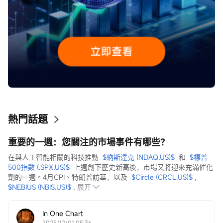
熱門話題
重要的一週：您關注的市場事件有哪些？
在與人工智能相關的科技推動  
$納斯達克 (NDAQ.US)$
  和  
$標普
500指數 (.SPX.US)$
  上週創下歷史新高後，市場又將迎來充滿催化
劑的一週。4月CPI、特朗普訪華，以及  
$Circle (CRCL.US)$
 ,  
$NEBIUS (NBIS.US)$
 ,
展开
In One Chart
2025/12/01 05:36