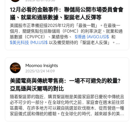
12月必看的金融事件：聯儲局公開市場委員會會
議、就業和通脹數據、聖誕老人反彈等
美國股市正準備迎接2025年12月的「最後一戰」。在最後一
個月，關鍵焦點包括聯儲局（FOMC）的利率決定、就業和通
脹數據（CPI/PCE）、業績發佈、
$博通 (AVGO.US)$
和
$美光科技 (MU.US)$
以及備受期待的「聖誕老人反彈」。
12月3日，ADP就業變動數據
ADP私營部門就業數據...
Moomoo Insights
2025/12/24 14:09
美國電商與傳統零售商：一場不可避免的較量？
亞馬遜與沃爾瑪的對比
隨着聖誕節的臨近，購買聖誕樹是美國家庭節日慶祝中傳統且
必不可少的一部分。在全球化時代之前，家庭會在週末前往郊
區農場，在許多地方可以親自挑選並砍伐樹木，從而營造一種
家庭儀式感和傳統的體驗。在全球化的時代，越來越多的美國
人...