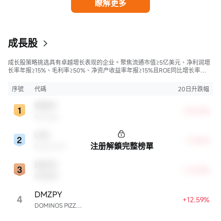
瞭解更多
成長股
成长股策略挑选具有卓越增长表现的企业。聚焦流通市值≥5亿美元、净利润增
长率年报≥15%、毛利率≥50%、净资产收益率年报≥15%且ROE同比增长率
>50%的股票，旨在寻找财务状况强劲且成长性极高的公司。
序號
代碼
20日升跌幅
WDAY
+23.06%
Workday
LPG
+17.42%
注册解鎖完整榜單
Dorian LPG
DXCM
+13.69%
德康醫療
DMZPY
4
+12.59%
DOMINOS PIZZA ENTERPRISES LIMITED UNSP ADR EACH REPR 0.5 ORD SHS