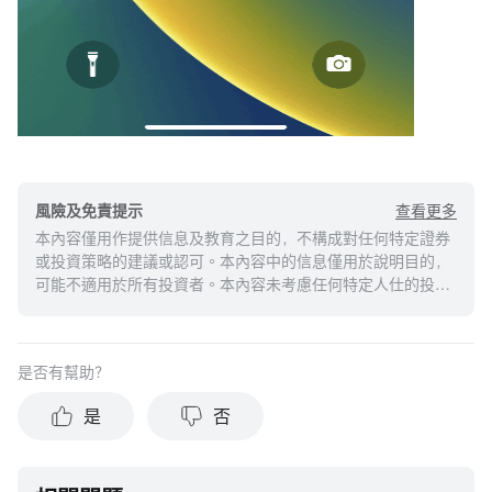
查看更多
風險及免責提示
本內容僅用作提供信息及教育之目的，不構成對任何特定證券
或投資策略的建議或認可。本內容中的信息僅用於說明目的，
可能不適用於所有投資者。本內容未考慮任何特定人仕的投資
目標、財務狀況或需求，並不應被視作個人投資建議。建議您
在做出任何投資於任何資本市場產品的決定之前，應考慮您的
個人情況判斷信息的適當性。過去的投資表現不能保證未來的
是否有幫助？
結果。投資涉及風險和損失本金的可能性。moomoo對上述內
容的真實性、完整性、準確性或對任何特定目的的時效性不做
是
否
任何陳述或保證。