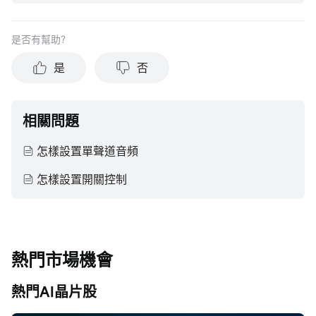
在做出任何投資於任何資本市場產品的決定之前，應考慮您的
個人情況判斷信息的適當性。過去的投資表現不能保證未來的
是否有幫助？
結果。投資涉及風險和損失本金的可能性。moomoo對上述內
容的真實性、完整性、準確性或對任何特定目的的時效性不做
是
否
任何陳述或保證。
相關問題
怎樣設置單聲道音頻
怎樣設置開關控制
熱門市場機會
熱門AI晶片股