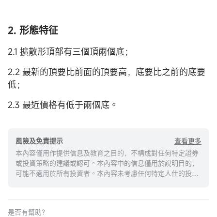
2. 形態特征
2.1 擴散形頂部有三個頂兩個底；
2.2 最新的頂要比前面的頂要高，底要比之前的底要
低；
2.3 最近價格有低于兩個底。
查看更多
風險及免責提示
本內容僅用作提供信息及教育之目的，不構成對任何特定證券
或投資策略的建議或認可。本內容中的信息僅用於說明目的，
可能不適用於所有投資者。本內容未考慮任何特定人仕的投資
目標、財務狀況或需求，並不應被視作個人投資建議。建議您
在做出任何投資於任何資本市場產品的決定之前，應考慮您的
個人情況判斷信息的適當性。過去的投資表現不能保證未來的
是否有幫助？
結果。投資涉及風險和損失本金的可能性。moomoo對上述內