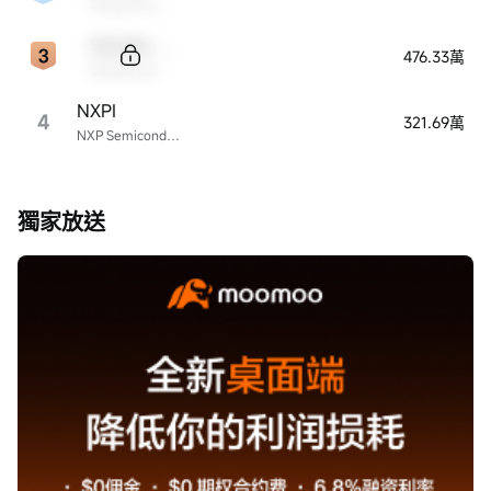
Sample Name
Sample Code
476.33萬
Sample Name
NXPI
4
321.69萬
NXP Semiconductors
獨家放送