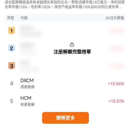
成长股策略挑选具有卓越增长表现的企业。聚焦流通市值≥5亿美元、净利润增
长率年报≥15%、毛利率≥50%、净资产收益率年报≥15%且ROE同比增长率
>50%的股票，旨在寻找财务状况强劲且成长性极高的公司。
序號
代碼
20日升跌幅
HALO
+35.33%
奧洛茲美醫療
WDAY
+29.28%
注册解鎖完整榜單
Workday
LPG
+16.84%
Dorian LPG
DXCM
4
+13.06%
德康醫療
HCM
5
+13.01%
和黃醫藥
瞭解更多