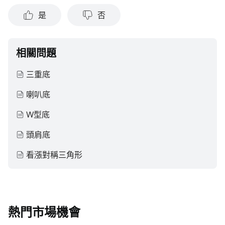
容的真實性、完整性、準確性或對任何特定目的的時效性不做
是
否
任何陳述或保證。
相關問題
三重底
喇叭底
W型底
頭肩底
看漲對稱三角形
熱門市場機會