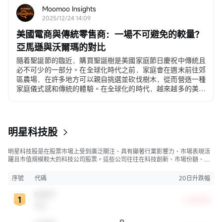
Moomoo Insights
2025/12/24 14:09
美國電商與傳統零售商：一場不可避免的較量？
亞馬遜與沃爾瑪的對比
隨着聖誕節的臨近，購買聖誕樹是美國家庭節日慶祝中傳統且
必不可少的一部分。在全球化時代之前，家庭會在週末前往郊
區農場，在許多地方可以親自挑選並砍伐樹木，從而營造一種
家庭儀式感和傳統的體驗。在全球化的時代，越來越多的美國
人...
明星科技股
明星科技股是在股票市場上受到廣泛關注、具有顯著行業影響力、市場表現活
躍且市值規模較大的科技公司股票。這些公司往往在科技創新、市場份額、品
牌知名度、盈利能力等方面表現出色，是各自所屬行業的領軍者，對整個股
市，特別是科技行業板塊乃至全球經濟具有顯著影響。
序號
代碼
20日升跌幅
MSFT
+29.83%
微軟