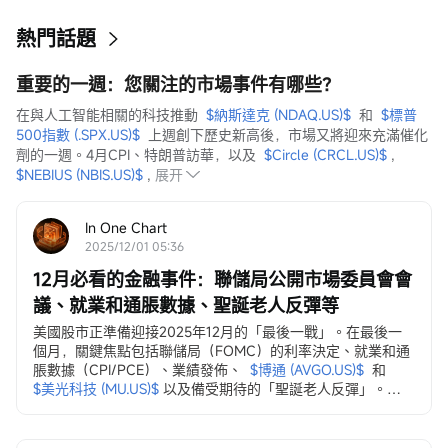
熱門話題
重要的一週：您關注的市場事件有哪些？
在與人工智能相關的科技推動  
$納斯達克 (NDAQ.US)$
  和  
$標普
500指數 (.SPX.US)$
  上週創下歷史新高後，市場又將迎來充滿催化
劑的一週。4月CPI、特朗普訪華，以及  
$Circle (CRCL.US)$
 ,  
$NEBIUS (NBIS.US)$
 ,
展开
In One Chart
2025/12/01 05:36
12月必看的金融事件：聯儲局公開市場委員會會
議、就業和通脹數據、聖誕老人反彈等
美國股市正準備迎接2025年12月的「最後一戰」。在最後一
個月，關鍵焦點包括聯儲局（FOMC）的利率決定、就業和通
脹數據（CPI/PCE）、業績發佈、
$博通 (AVGO.US)$
和
$美光科技 (MU.US)$
以及備受期待的「聖誕老人反彈」。
12月3日，ADP就業變動數據
ADP私營部門就業數據...