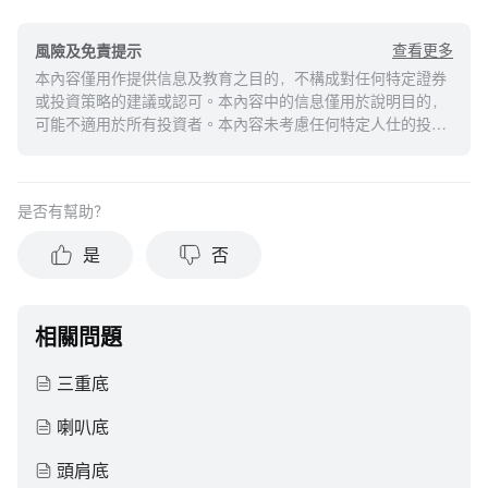
查看更多
風險及免責提示
本內容僅用作提供信息及教育之目的，不構成對任何特定證券
或投資策略的建議或認可。本內容中的信息僅用於說明目的，
可能不適用於所有投資者。本內容未考慮任何特定人仕的投資
目標、財務狀況或需求，並不應被視作個人投資建議。建議您
在做出任何投資於任何資本市場產品的決定之前，應考慮您的
個人情況判斷信息的適當性。過去的投資表現不能保證未來的
是否有幫助？
結果。投資涉及風險和損失本金的可能性。moomoo對上述內
容的真實性、完整性、準確性或對任何特定目的的時效性不做
是
否
任何陳述或保證。
相關問題
三重底
喇叭底
頭肩底