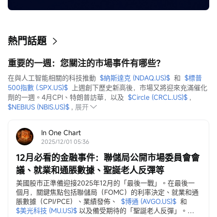
熱門話題
重要的一週：您關注的市場事件有哪些？
在與人工智能相關的科技推動  
$納斯達克 (NDAQ.US)$
  和  
$標普
500指數 (.SPX.US)$
  上週創下歷史新高後，市場又將迎來充滿催化
劑的一週。4月CPI、特朗普訪華，以及  
$Circle (CRCL.US)$
 ,  
$NEBIUS (NBIS.US)$
 ,
展开
In One Chart
2025/12/01 05:36
12月必看的金融事件：聯儲局公開市場委員會會
議、就業和通脹數據、聖誕老人反彈等
美國股市正準備迎接2025年12月的「最後一戰」。在最後一
個月，關鍵焦點包括聯儲局（FOMC）的利率決定、就業和通
脹數據（CPI/PCE）、業績發佈、
$博通 (AVGO.US)$
和
$美光科技 (MU.US)$
以及備受期待的「聖誕老人反彈」。