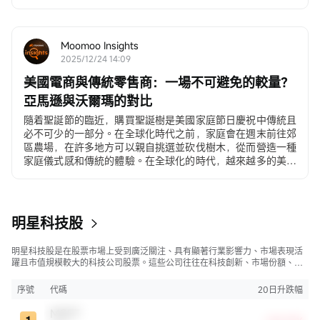
12月3日，ADP就業變動數據
ADP私營部門就業數據...
Moomoo Insights
2025/12/24 14:09
美國電商與傳統零售商：一場不可避免的較量？
亞馬遜與沃爾瑪的對比
隨着聖誕節的臨近，購買聖誕樹是美國家庭節日慶祝中傳統且
必不可少的一部分。在全球化時代之前，家庭會在週末前往郊
區農場，在許多地方可以親自挑選並砍伐樹木，從而營造一種
家庭儀式感和傳統的體驗。在全球化的時代，越來越多的美國
人...
明星科技股
明星科技股是在股票市場上受到廣泛關注、具有顯著行業影響力、市場表現活
躍且市值規模較大的科技公司股票。這些公司往往在科技創新、市場份額、品
牌知名度、盈利能力等方面表現出色，是各自所屬行業的領軍者，對整個股
市，特別是科技行業板塊乃至全球經濟具有顯著影響。
序號
代碼
20日升跌幅
MSFT