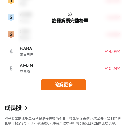
+30.31%
微軟
ADBE
+16.91%
註冊解鎖完整榜單
Adobe
CRM
+14.95%
賽富時
BABA
4
+14.09%
阿里巴巴
AMZN
5
+10.24%
亞馬遜
瞭解更多
成長股
成长股策略挑选具有卓越增长表现的企业。聚焦流通市值≥5亿美元、净利润增
长率年报≥15%、毛利率≥50%、净资产收益率年报≥15%且ROE同比增长率