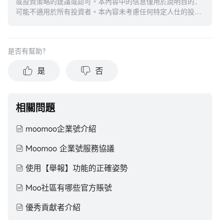
或投資策略的建議或認可。本內容中的信息僅用於說明目的，
可能不適用於所有投資者。本內容未考慮任何特定人仕的投資
目標、財務狀況或需求，並不應被視作個人投資建議。建議您
在做出任何投資於任何資本市場產品的決定之前，應考慮您的
個人情況判斷信息的適當性。過去的投資表現不能保證未來的
是否有幫助？
結果。投資涉及風險和損失本金的可能性。moomoo對上述內
容的真實性、完整性、準確性或對任何特定目的的時效性不做
是
否
任何陳述或保證。
相關問題
moomoo企業號介紹
Moomoo 企業號服務協議
使用【舉報】功能的正確姿勢
Moo社區有哪些官方賬號
優秀貢獻者介紹