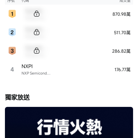
序號
代碼
成交量
Sample Code
870.98萬
Sample Name
Sample Code
511.70萬
Sample Name
Sample Code
286.82萬
Sample Name
NXPI
4
176.77萬
NXP Semiconductors
獨家放送