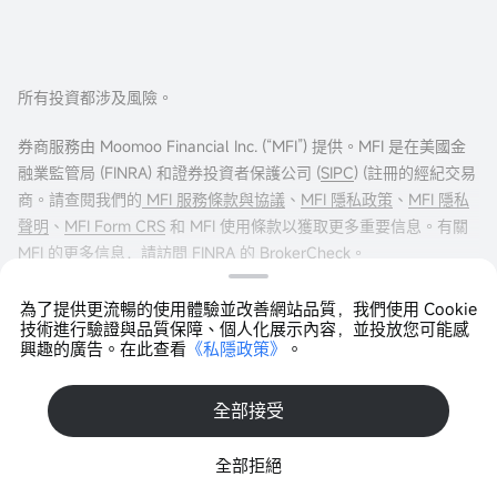
所有投資都涉及風險。
券商服務由 Moomoo Financial Inc. (“MFI”) 提供。MFI 是在美國金
融業監管局 (FINRA) 和證券投資者保護公司 (
SIPC
) (註冊的經紀交易
商。請查閱我們的
MFI 服務條款與協議
、
MFI 隱私政策
、
MFI 隱私
聲明
、
MFI Form CRS
和 MFI 使用條款以獲取更多重要信息。有關
MFI 的更多信息，請訪問
FINRA 的 BrokerCheck
。
$0 佣金交易僅適用於通過 Moomoo Financial Inc. 在美國市場進行
為了提供更流暢的使用體驗並改善網站品質，我們使用 Cookie
技術進行驗證與品質保障、個人化展示內容，並投放您可能感
交易的美國居民。其他費用可能適用。更多信息請訪問
興趣的廣告。在此查看
《私隱政策》
。
moomoo.com/us/pricing
。
打開APP >
期權交易存在重大風險，並不適合所有客戶。投資者在進行任何期
全部接受
權交易策略之前，閱讀
《標準化期權的特徵與風險》
非常重要。期
Copyright © 2026 Moomoo Technologies Inc. 版權所有
權交易通常很複雜，並可能在相對較短的時間內導致損失全部投
全部拒絕
資。某些複雜的期權策略帶有額外風險，包括可能導致損失超過原