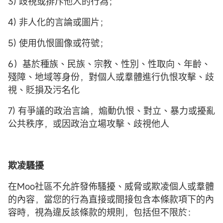
3) 歧視或排斥他人的行為；
4) 非人化的言論或圖片；
5) 使用仇恨圖像或符號；
6）基於種族、民族、宗教、性別、性取向、年齡、
殘障、地域等身份，對個人或羣體進行仇恨攻擊、歧
視、貶損及污名化
7) 有爭議的政治言論，煽動仇恨、對立、暴力或擾亂
公共秩序，或因政治立場攻擊、歧視他人
欺凌騷擾
在Moo社區不允許發佈騷擾、威脅或欺凌個人或羣體
的內容，當您的行為直接或間接包含本條款項下的內
容時，視為違反該條款的規則，包括但不限於：