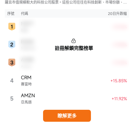
躍且市值規模較大的科技公司股票。這些公司往往在科技創新、市場份額、品
牌知名度、盈利能力等方面表現出色，是各自所屬行業的領軍者，對整個股
市，特別是科技行業板塊乃至全球經濟具有顯著影響。
序號
代碼
20日升跌幅
MSFT
+27.16%
微軟
BABA
+17.94%
註冊解鎖完整榜單
阿里巴巴
ADBE
+17.37%
Adobe
CRM
4
+15.85%
賽富時
AMZN
5
+11.92%
亞馬遜
瞭解更多