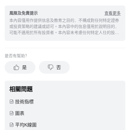
查看更多
風險及免責提示
本內容僅用作提供信息及教育之目的，不構成對任何特定證券
或投資策略的建議或認可。本內容中的信息僅用於說明目的，
可能不適用於所有投資者。本內容未考慮任何特定人仕的投資
目標、財務狀況或需求，並不應被視作個人投資建議。建議您
在做出任何投資於任何資本市場產品的決定之前，應考慮您的
個人情況判斷信息的適當性。過去的投資表現不能保證未來的
是否有幫助？
結果。投資涉及風險和損失本金的可能性。moomoo對上述內
容的真實性、完整性、準確性或對任何特定目的的時效性不做
是
否
任何陳述或保證。
相關問題
技術指標
圖表
平均K線圖