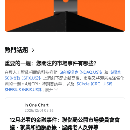
熱門話題
重要的一週：您關注的市場事件有哪些？
在與人工智能相關的科技推動  
$納斯達克 (NDAQ.US)$
  和  
$標普
500指數 (.SPX.US)$
  上週創下歷史新高後，市場又將迎來充滿催化
劑的一週。4月CPI、特朗普訪華，以及  
$Circle (CRCL.US)$
 ,  
$NEBIUS (NBIS.US)$
 ,
展开
In One Chart
2025/12/01 05:36
12月必看的金融事件：聯儲局公開市場委員會會
議、就業和通脹數據、聖誕老人反彈等