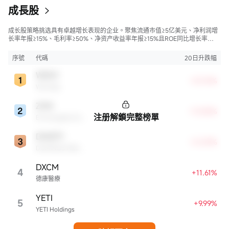
成長股
成长股策略挑选具有卓越增长表现的企业。聚焦流通市值≥5亿美元、净利润增
长率年报≥15%、毛利率≥50%、净资产收益率年报≥15%且ROE同比增长率
>50%的股票，旨在寻找财务状况强劲且成长性极高的公司。
序號
代碼
20日升跌幅
WDAY
+23.76%
Workday
ZGN
+13.85%
注册解鎖完整榜單
Ermenegildo Zegna NV
DMZPY
+12.59%
DOMINOS PIZZA ENTERPRISES LIMITED UNSP ADR EACH REPR 0.5 ORD SHS
DXCM
4
+11.61%
德康醫療
YETI
5
+9.99%
YETI Holdings