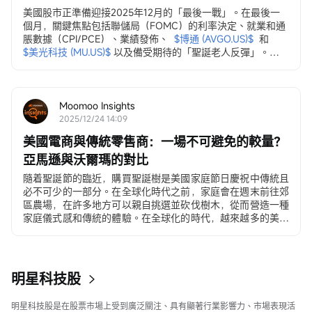
美國股市正準備迎接2025年12月的「最後一戰」。在最後一
個月，關鍵焦點包括聯儲局（FOMC）的利率決定、就業和通
脹數據（CPI/PCE）、業績發佈、
$博通 (AVGO.US)$
和
$美光科技 (MU.US)$
以及備受期待的「聖誕老人反彈」。
12月3日，ADP就業變動數據
ADP私營部門就業數據...
Moomoo Insights
2025/12/24 14:09
美國電商與傳統零售商：一場不可避免的較量？
亞馬遜與沃爾瑪的對比
隨着聖誕節的臨近，購買聖誕樹是美國家庭節日慶祝中傳統且
必不可少的一部分。在全球化時代之前，家庭會在週末前往郊
區農場，在許多地方可以親自挑選並砍伐樹木，從而營造一種
家庭儀式感和傳統的體驗。在全球化的時代，越來越多的美國
人...
明星科技股
明星科技股是在股票市場上受到廣泛關注、具有顯著行業影響力、市場表現活