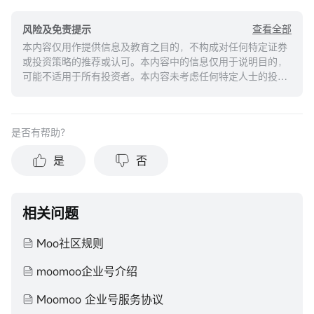
查看全部
风险及免责提示
本内容仅用作提供信息及教育之目的，不构成对任何特定证券
或投资策略的推荐或认可。本内容中的信息仅用于说明目的，
可能不适用于所有投资者。本内容未考虑任何特定人士的投资
目标、财务状况或需求，并不应被视作个人投资建议。建议您
在做出任何投资于任何资本市场产品的决定之前，应考虑您的
个人情况判断信息的适当性。过去的投资表现不能保证未来的
是否有帮助？
结果。投资涉及风险和损失本金的可能性。moomoo对上述内
容的真实性、完整性、准确性或对任何特定目的的时效性不做
是
否
任何陈述或保证。
相关问题
Moo社区规则
moomoo企业号介绍
Moomoo 企业号服务协议