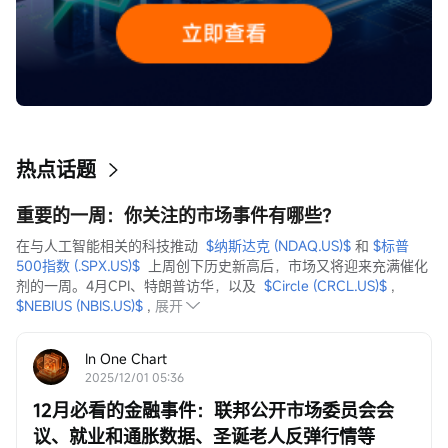
热点话题
重要的一周：你关注的市场事件有哪些？
在与人工智能相关的科技推动  
$纳斯达克 (NDAQ.US)$
 和 
$标普
500指数 (.SPX.US)$
  上周创下历史新高后，市场又将迎来充满催化
剂的一周。4月CPI、特朗普访华，以及  
$Circle (CRCL.US)$
 ,  
$NEBIUS (NBIS.US)$
 ,
展开
In One Chart
2025/12/01 05:36
12月必看的金融事件：联邦公开市场委员会会
议、就业和通胀数据、圣诞老人反弹行情等