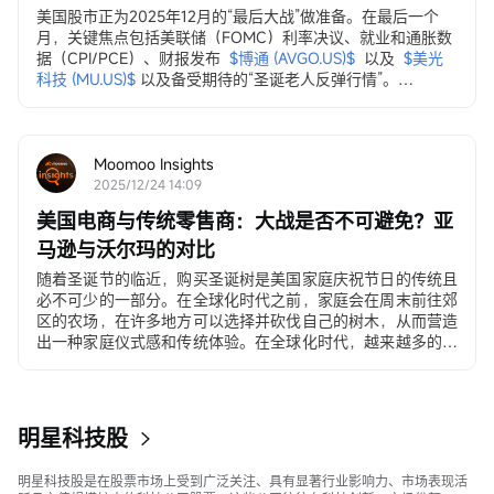
美国股市正为2025年12月的“最后大战”做准备。在最后一个
月，关键焦点包括美联储（FOMC）利率决议、就业和通胀数
据（CPI/PCE）、财报发布
$博通 (AVGO.US)$
以及
$美光
科技 (MU.US)$
以及备受期待的“圣诞老人反弹行情”。
12月3日，ADP就业变动数据
ADP私营部门就业数据...
Moomoo Insights
2025/12/24 14:09
美国电商与传统零售商：大战是否不可避免？亚
马逊与沃尔玛的对比
随着圣诞节的临近，购买圣诞树是美国家庭庆祝节日的传统且
必不可少的一部分。在全球化时代之前，家庭会在周末前往郊
区的农场，在许多地方可以选择并砍伐自己的树木，从而营造
出一种家庭仪式感和传统体验。在全球化时代，越来越多的美
国人选择在沃尔玛和塔吉特（Target）购买价格在30至500美
元之间的人造圣诞树。在电子商务时代，许多年轻家庭和居住
在城市公寓的消费者直接通过移动应用程序下单购买。
明星科技股
明星科技股是在股票市场上受到广泛关注、具有显著行业影响力、市场表现活