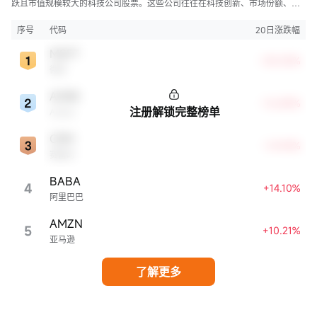
跃且市值规模较大的科技公司股票。这些公司往往在科技创新、市场份额、品
牌知名度、盈利能力等方面表现出色，是各自所属行业的领军者，对整个股
市，特别是科技行业板块乃至全球经济具有显著影响。
序号
代码
20日涨跌幅
MSFT
+30.05%
微软
ADBE
+16.88%
注册解锁完整榜单
Adobe
CRM
+14.94%
赛富时
BABA
4
+14.10%
阿里巴巴
AMZN
5
+10.21%
亚马逊
了解更多