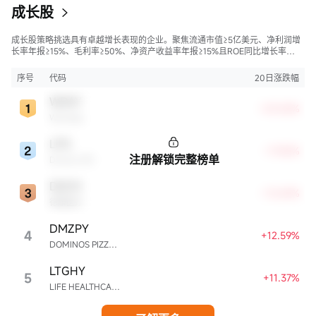
成长股
成长股策略挑选具有卓越增长表现的企业。聚焦流通市值≥5亿美元、净利润增
长率年报≥15%、毛利率≥50%、净资产收益率年报≥15%且ROE同比增长率
>50%的股票，旨在寻找财务状况强劲且成长性极高的公司。
序号
代码
20日涨跌幅
WDAY
+23.06%
Workday
LPG
+17.42%
注册解锁完整榜单
Dorian LPG
DXCM
+13.69%
德康医疗
DMZPY
4
+12.59%
DOMINOS PIZZA ENTERPRISES LIMITED UNSP ADR EACH REPR 0.5 ORD SHS
LTGHY
5
+11.37%
LIFE HEALTHCARE GROUP HOLDINGS UNSPON ADR EA REPR 4 ORD ZAR0.00